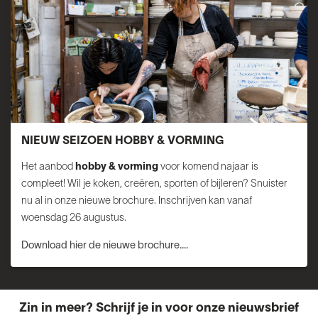
NIEUW SEIZOEN HOBBY & VORMING
Het aanbod
hobby & vorming
voor komend najaar is
compleet! Wil je koken, creëren, sporten of bijleren? Snuister
nu al in onze nieuwe brochure. Inschrijven kan vanaf
woensdag 26 augustus.
Download hier de nieuwe brochure....
Zin in meer? Schrijf je in voor onze nieuwsbrief