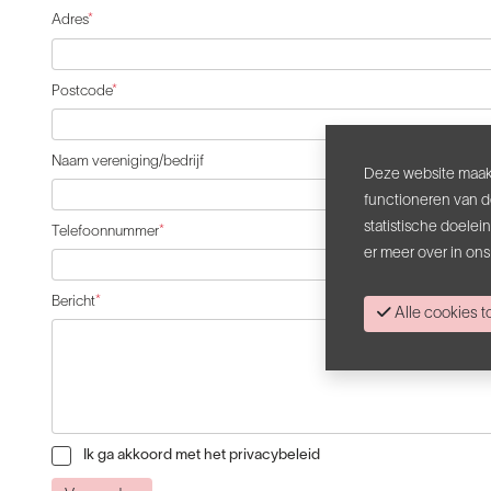
Adres
*
Postcode
*
Naam vereniging/bedrijf
Deze website maakt
functioneren van d
statistische doele
Telefoonnummer
*
er meer over in on
Bericht
*
Alle cookies
Ik ga akkoord met het privacybeleid