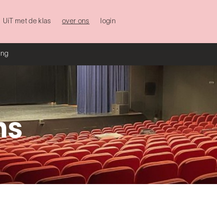
UiT met de klas
over ons
login
ing
ns