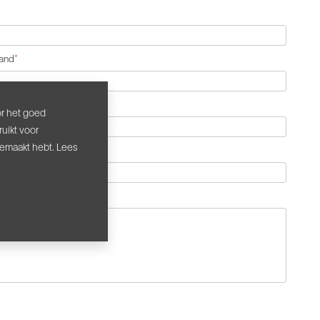
and
*
or het goed
uikt voor
gemaakt hebt. Lees