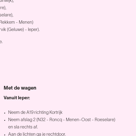
inwijk),
re),
selare),
 - Rekkem - Menen)
ik (Geluwe) - Ieper).
e.
Met de wagen
Vanuit Ieper:
Neem de A19 richting Kortrijk
Neem afslag 2 (N32 - Roncq - Menen-Oost - Roeselare)
en sla rechts af.
Aan de lichten ga je rechtdoor.