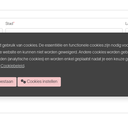
Stad
*
L
BTW nummer
 gebruik van cookies. De essentiële en functionele cookies zijn nodig vo
e website en kunnen niet worden geweigerd. Andere cookies worden gebr
inden (analytische cookies) en worden enkel geplaatst nadat je een keuze 
s
Cookiebeleid
.
 toestaan
Cookies instellen