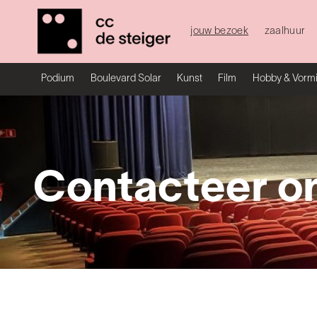
jouw bezoek
zaalhuur
Podium
Boulevard Solar
Kunst
Film
Hobby & Vorm
Contacteer o