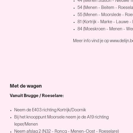
44 (Menen Station - Nieuwe Tu
54 (Menen - Beitem - Roesela
55 (Menen - Moorslede - Roe
81 (Kortrijk - Marke - Lauwe
84 (Moeskroen - Menen - Werv
Meer info vind je op
www.delijn.b
Met de wagen
Vanuit Brugge / Roeselare:
Neem de E403 richting Kortrijk/Doornik
Bij het knooppunt Moorsele neem je de A19 richting
Ieper/Menen
Neem afslag 2 (N32 - Roncq - Menen-Oost - Roeselare)