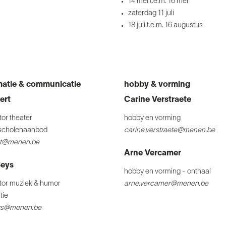
14 mei t.e.m.
16 mei
zaterdag 11 juli
18 juli t.e.m. 16 augustus
atie & communicatie
hobby & vorming
ert
Carine Verstraete
or theater
hobby en vorming
n scholenaanbod
carine.verstraete@menen.be
rt@menen.be
Arne Vercamer
Seys
hobby en vorming - onthaal
or muziek & humor
arne.vercamer@menen.be
tie
eys@menen.be