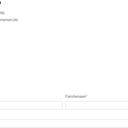
u
tie
u@menen.be
Familienaam
*