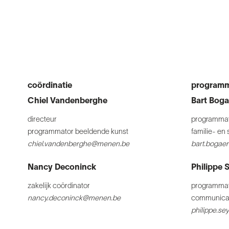
coördinatie
programm
Chiel Vandenberghe
Bart Boga
directeur
programmat
programmator beeldende kunst
familie- e
chiel.vandenberghe@menen.be
bart.bogae
Nancy Deconinck
Philippe 
zakelijk coördinator
programmat
nancy.deconinck@menen.be
communica
philippe.s