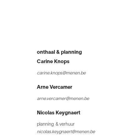
onthaal & planning
Carine Knops
carine.knops@menen.be
Arne Vercamer
arne.vercamer@menen.be
Nicolas Keygnaert
planning & verhuur
nicolas.keygnaert@menen.be