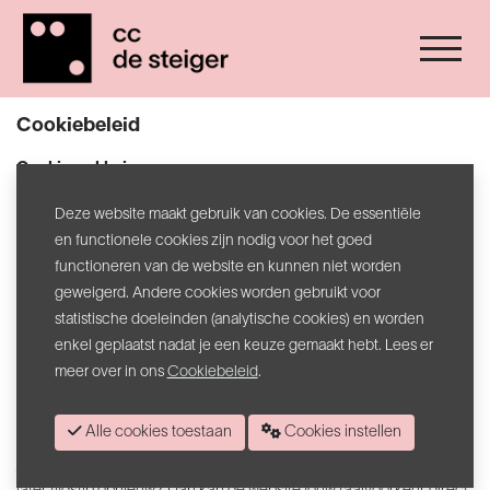
Cookiebeleid
Cookieverklaring
Aangezien onze Website gebruik maakt van "cookies", willen wij u
Deze website maakt gebruik van cookies. De essentiële
informeren over de verschillende soorten cookies die wij gebruiken
en functionele cookies zijn nodig voor het goed
en welke cookies onze dienstverleners gebruiken en hoe u cookies
functioneren van de website en kunnen niet worden
kunt beheren en blokkeren.
geweigerd. Andere cookies worden gebruikt voor
statistische doeleinden (analytische cookies) en worden
Wat zijn cookies? Welke soorten cookies bestaan er?
enkel geplaatst nadat je een keuze gemaakt hebt. Lees er
Cookies zijn kleine tekstbestandjes die je browser ontvangt bij het
meer over in ons
Cookiebeleid
.
bezoeken van een website, en die voor een bepaalde tijd op je
computer, tablet of smartphone worden opgeslagen. In deze
Alle cookies toestaan
Cookies instellen
tekstbestandjes wordt informatie bewaard zoals je taalvoorkeur of
je logingegevens voor een website. Bezoek je de website op een