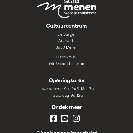
Cultuurcentrum
De Steiger
Waalvest 1
8930 Menen
T 056515891
info@ccdesteiger.be
Openingsuren
-
weekdagen: 9u-12u & 13u-17u
-
zaterdag: 9u-12u
Ondek meer