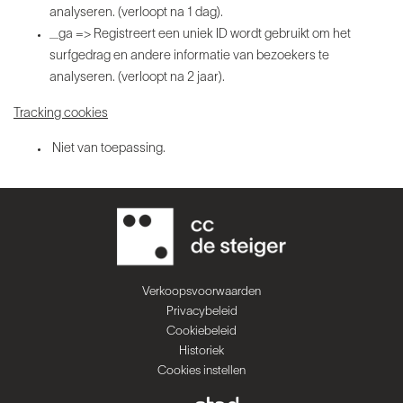
analyseren. (verloopt na 1 dag).
_ga => Registreert een uniek ID wordt gebruikt om het
surfgedrag en andere informatie van bezoekers te
analyseren. (verloopt na 2 jaar).
Tracking cookies
Niet van toepassing.
Verkoopsvoorwaarden
Privacybeleid
Cookiebeleid
Historiek
Cookies instellen