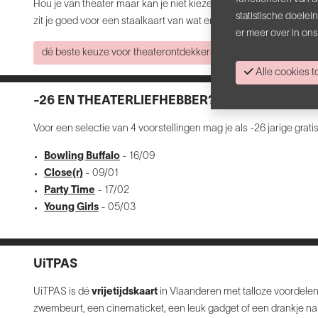
Hou je van theater maar kan je niet kiezen uit het aanbod? Wij 
statistische doele
zit je goed voor een staalkaart van wat er anno 2026 leeft in thea
er meer over in on
dé beste keuze voor theaterontdekkers
Alle cookies
-26 EN THEATERLIEFHEBBER?
Voor een selectie van 4 voorstellingen mag je als -26 jarige grat
Bowling Buffalo
- 16/09
Close(r)
- 09/01
Party Time
- 17/02
Young Girls
- 05/03
UiTPAS
UiTPAS is dé
vrijetijdskaart
in Vlaanderen met talloze voordelen.
zwembeurt, een cinematicket, een leuk gadget of een drankje na 