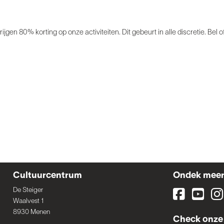
jgen 80% korting op onze activiteiten. Dit gebeurt in alle discretie. Bel
Cultuurcentrum
Ondek mee
De Steiger
Waalvest 1
8930 Menen
Check onze 