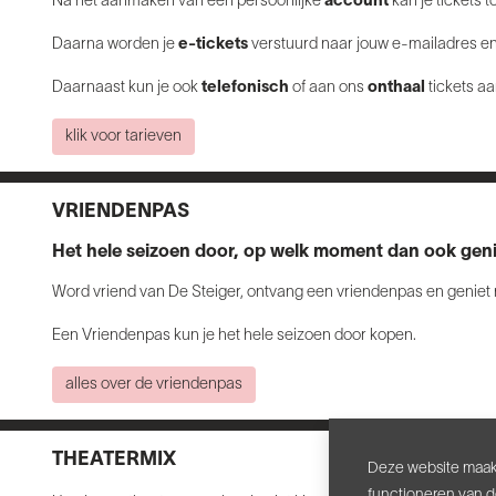
Na het aanmaken van een persoonlijke
account
kan je tickets
Daarna worden je
e-tickets
verstuurd naar jouw e-mailadres en 
Daarnaast kun je ook
telefonisch
of aan ons
onthaal
tickets a
klik voor tarieven
VRIENDENPAS
Het hele seizoen door, op welk moment dan ook geni
Word vriend van De Steiger, ontvang een vriendenpas en geniet n
Een Vriendenpas kun je het hele seizoen door kopen.
alles over de vriendenpas
THEATERMIX
Deze website maakt
functioneren van d