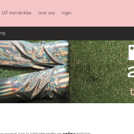
UiT met de klas
over ons
login
ing