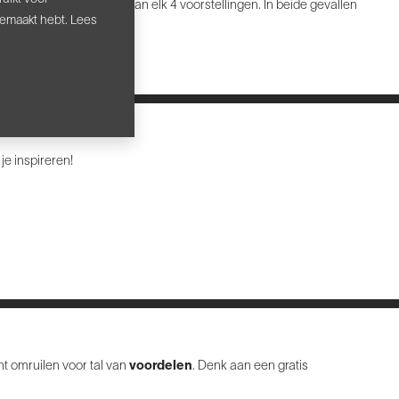
telden 2 mixen samen van elk 4 voorstellingen. In beide gevallen
gemaakt hebt. Lees
endenpas (t.w.v. 10 EUR).
je inspireren!
nt omruilen voor tal van
voordelen
. Denk aan een gratis