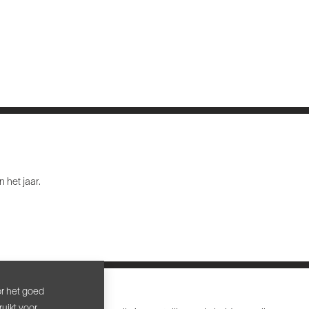
 het jaar.
or het goed
uikt voor