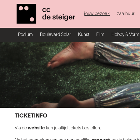
jouw bezoek
zaalhuur
Podium
Boulevard Solar
Kunst
Film
Hobby & Vorm
TICKETINFO
Via de
website
kan je altijd tickets bestellen.