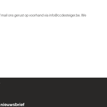
 of mail ons gerust op voorhand via info@ccdesteiger.be. We
r
nieuwsbrief