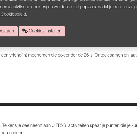
hebben een kant-en-klare én goedkope oplossing tegen keuzestress! We s
inden (analytische cookies) en worden enkel geplaatst nadat je een keuze 
terland. Voor 50 EUR kan je 4 voorstellingen meepikken én krijg je een vri
s
Cookiebeleid
.
 toestaan
Cookies instellen
is een vriend(in) meenemen die ook onder de 26 is. Ontdek samen en laat 
 Telkens je deelneemt aan UiTPAS-activiteiten spaar je punten die je ku
een concert ...