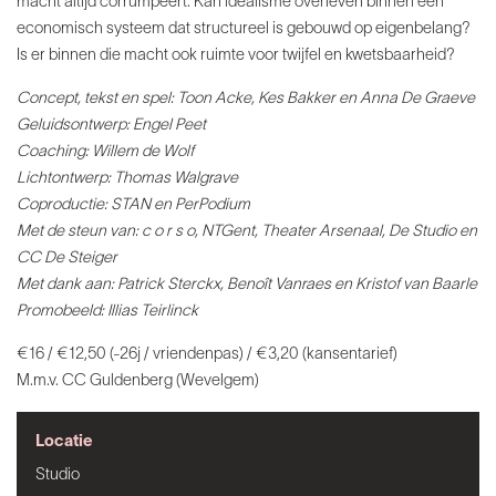
macht altijd corrumpeert. Kan idealisme
overleven binnen een
economisch systeem dat structureel
is gebouwd op eigenbelang?
Is er binnen die macht
ook ruimte voor twijfel en kwetsbaarheid?
Concept, tekst en spel: Toon Acke, Kes Bakker en
Anna De Graeve
Geluidsontwerp: Engel Peet
Coaching:
Willem de Wolf
Lichtontwerp: Thomas Walgrave
Coproductie:
STAN en PerPodium
Met de steun van: c o r s o, NTGent,
Theater Arsenaal, De Studio en
CC De Steiger
Met dank
aan: Patrick Sterckx, Benoît Vanraes en Kristof van Baarle
Promobeeld: Illias Teirlinck
€16 / €12,50 (-26j / vriendenpas)
/ €3,20 (kansentarief)
M.m.v. CC Guldenberg (Wevelgem)
Locatie
Studio