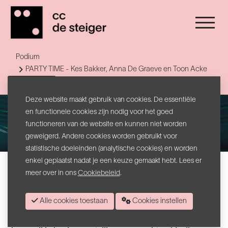
Podium
PARTY TIME - Kes Bakker, Anna De Graeve en Toon Acke
Terug naar lijst
Deze website maakt gebruik van cookies. De essentiële
en functionele cookies zijn nodig voor het goed
functioneren van de website en kunnen niet worden
geweigerd. Andere cookies worden gebruikt voor
statistische doeleinden (analytische cookies) en worden
enkel geplaatst nadat je een keuze gemaakt hebt. Lees er
Kes Bakker, Anna De Graeve en Toon Acke
meer over in ons
Cookiebeleid
.
PARTY TIME
Alle cookies toestaan
Cookies instellen
Na
Housewarming
maken jonkies Toon Acke,
Kes Bakker en
Anna De Graeve met
PARTY TIME
een
gevaarlijk actuele en