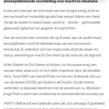
zinnenprikkelende voorstelling
over macht en idealisme.
In een land dat aan de rand staat van een burgeroorlog,
komt er
een exclusief en invloedrijk gezelschap samen
tijdens een feest.
Terwijl de straten in brand staan, wordt
er - binnen - gemoedelijk
gekeuveld, gelachen en
gegeten. It’s party time!
Aan de ene kant een revolutie die op til staat, aan de
andere kant
bezorgdheden rond het lidmaatschap van
een exclusieve
tennisclub. Er ontketent zich een hypocriete
strijd die draait om
status, erkenning en macht.
Een feest op de rand van de afgrond.
Acke, Bakker en De Graeve schrijven, na
Housewarming
,
een
nieuwe tekst, waarvoor ze zich laten inspireren
door de eenakter
Party Time
(1991) van Harold Pinter
en het non-fictieboek
Het uur
van de wolven
(2025) van
Giuliano da Empoli. Op die manier
verbinden ze klassiek
repertoire met de wereld van nu. Muzikant
Engel Peet
creëert een zinderende en bevreemdende soundscore.
PARTY TIME
wordt een bijtende satire die zich afvraagt
of (politieke)