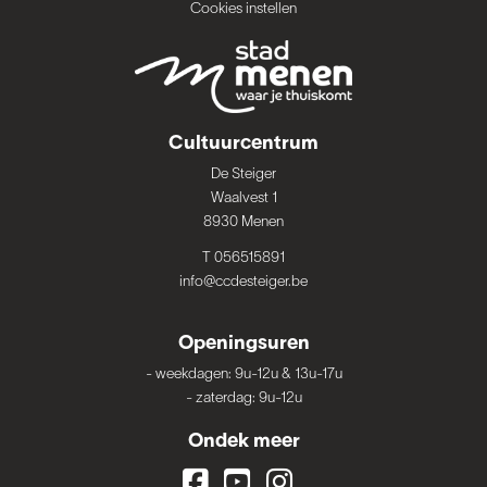
Cookies instellen
Cultuurcentrum
De Steiger
Waalvest 1
8930 Menen
T 056515891
info@ccdesteiger.be
Openingsuren
-
weekdagen: 9u-12u & 13u-17u
-
zaterdag: 9u-12u
Ondek meer