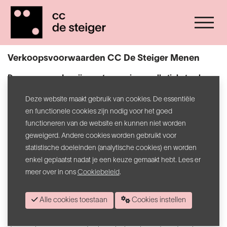
Verkoopsvoorwaarden CC De Steiger Menen
Deze voorwaarden zijn van toepassing op alle ticketverkoop
van Cultuurcentrum De Steiger vzw (hierna De Steiger
Deze website maakt gebruik van cookies. De essentiële
genoemd).
en functionele cookies zijn nodig voor het goed
De Steiger biedt tickets te koop aan voor activiteiten in eigen
functioneren van de website en kunnen niet worden
organisatie en in opdracht van andere organisatoren.
geweigerd. Andere cookies worden gebruikt voor
statistische doeleinden (analytische cookies) en worden
Bij aankoop van tickets gaat de koper akkoord met de
enkel geplaatst nadat je een keuze gemaakt hebt. Lees er
verkoopsvoorwaarden van De Steiger.
meer over in ons
Cookiebeleid
.
De Steiger heeft het recht deze verkoopsvoorwaarden op elk
ogenblik zonder voorafgaandelijke verwittiging te wijzigen.
Alle cookies toestaan
Cookies instellen
De niet-uitoefening door De Steiger van rechten zoals bepaald in