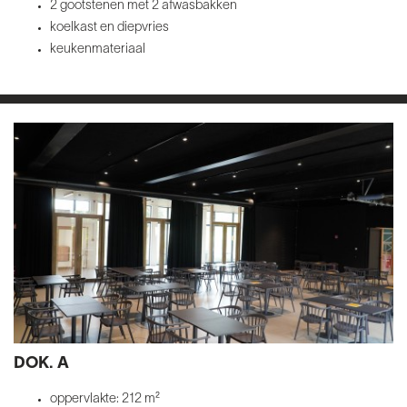
2 gootstenen met 2 afwasbakken
koelkast en diepvries
keukenmateriaal
DOK. A
oppervlakte: 212 m²