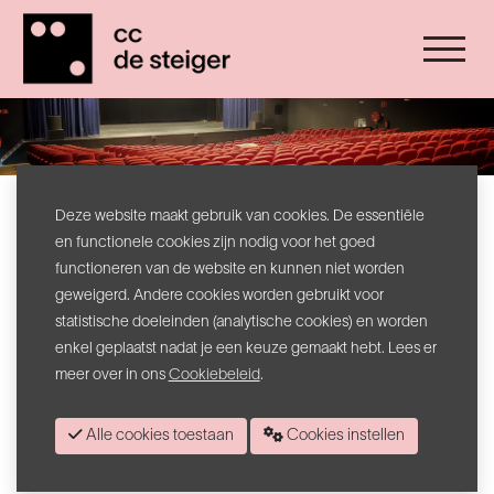
Onze infrastructuur
Deze website maakt gebruik van cookies. De essentiële
en functionele cookies zijn nodig voor het goed
Ben je op zoek naar een locatie voor een vergadering, concert,
functioneren van de website en kunnen niet worden
lezing, tentoonstelling, … ?
geweigerd. Andere cookies worden gebruikt voor
Alle ruimtes (podiumzalen, vergaderlokalen, leskeuken, …) in het
statistische doeleinden (analytische cookies) en worden
cultuurcentrum kunnen gehuurd worden door verenigingen en
enkel geplaatst nadat je een keuze gemaakt hebt. Lees er
organisaties.
meer over in ons
Cookiebeleid
.
Een uitgebreid fotoalbum over onze lokalen
vind je hier
.
- Klik hier voor ons gebruiksreglement.
Alle cookies toestaan
Cookies instellen
-
Klik hier voor de huurprijzen.
We nemen na je aanvraag snel contact met je op om samen te