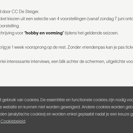
d door CC De Steiger.
ket kiezen uit een selectie van 4 voorstellingen (vanaf zondag 7 juni o
oorstelling.
chrijving voor
‘hobby en vorming’
tijdens het geldende seizoen.
krijg je 1 week voorsprong op de rest. Zonder vriendenpas kan je pas tick
lei interessante interviews, een blik achter de schermen, uitgelichte voo
op
zondag 7 juni vanaf 12u
(of online). Daarmee kan je meteen tickets 
 gebruik van cookies. De essentiële en functionele cookies zijn nodig vo
uni).
e website en kunnen niet worden geweigerd. Andere cookies worden gebr
inden (analytische cookies) en worden enkel geplaatst nadat je een keuze 
niseerd.
s
Cookiebeleid
.
r 2 personen.