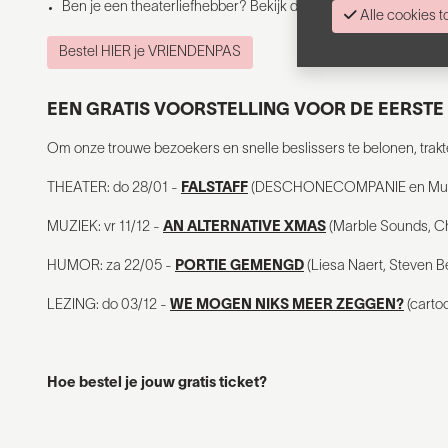
Ben je een theaterliefhebber? Bekijk dan zeker ook de meest vo
Alle cookies
Bestel HIER je VRIENDENPAS
EEN GRATIS VOORSTELLING VOOR DE EERSTE
Om onze trouwe bezoekers en snelle beslissers te belonen, trakter
THEATER: do 28/01 -
FALSTAFF
(DESCHONECOMPANIE en Muzie
MUZIEK: vr 11/12 -
AN ALTERNATIVE XMAS
(Marble Sounds, Ch
HUMOR: za 22/05 -
PORTIE GEMENGD
(Liesa Naert, Steven B
LEZING: do 03/12 -
WE MOGEN NIKS MEER ZEGGEN?
(cartoo
Hoe bestel je jouw gratis ticket?