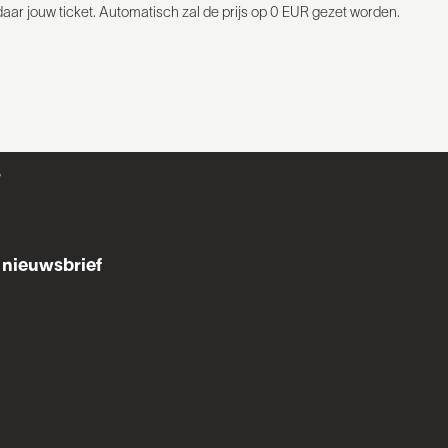
daar jouw ticket. Automatisch zal de prijs op 0 EUR gezet worden.
r
nieuwsbrief