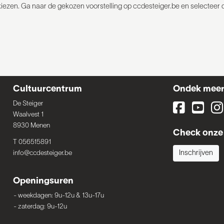
 kiezen. Ga naar de gekozen voorstelling op ccdesteiger.be en selecteer 
Cultuurcentrum
Ondek mee
De Steiger
Waalvest 1
8930 Menen
Check onze 
T 056515891
info@ccdesteiger.be
Inschrijven
Openingsuren
-
weekdagen: 9u-12u & 13u-17u
-
zaterdag: 9u-12u