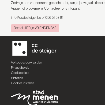
Zodra je een vriendenpas gekocht hebt, kan je jouw gratis ticket
Vragen of problemen? Contacteer ons infopunt!
info@ccdesteiger.be of 056 51 58 91
Bestel HIER je VRIENDENPAS
Verkoopsvoorwaarden
Privacybeleid
Cookiebeleid
Historiek
Cookies instellen