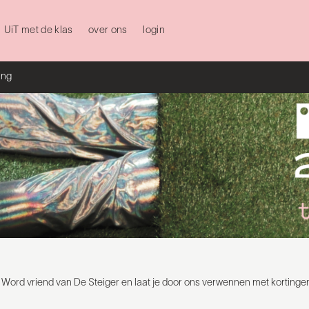
UiT met de klas
over ons
login
ing
rd vriend van De Steiger en laat je door ons verwennen met kortingen en