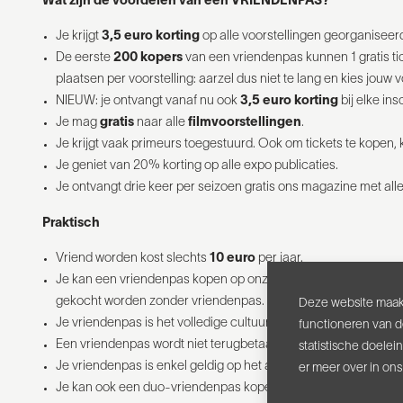
Wat zijn de voordelen van een VRIENDENPAS?
Je krijgt
3,5 euro korting
op alle voorstellingen georganiseer
De eerste
200 kopers
van een vriendenpas kunnen 1 gratis tic
plaatsen per voorstelling: aarzel dus niet te lang en kies jouw v
NIEUW: je ontvangt vanaf nu ook
3,5 euro korting
bij elke ins
Je mag
gratis
naar alle
filmvoorstellingen
.
Je krijgt vaak primeurs toegestuurd. Ook om tickets te kopen, 
Je geniet van 20% korting op alle expo publicaties.
Je ontvangt drie keer per seizoen gratis ons magazine met aller
Praktisch
Vriend worden kost slechts
10 euro
per jaar.
Je kan een vriendenpas kopen op onze
SEIZOENSAFTRAP
gekocht worden zonder vriendenpas.
Deze website maakt
Je vriendenpas is het volledige cultuurseizoen geldig (tot eind j
functioneren van d
Een vriendenpas wordt niet terugbetaald.
statistische doele
Je vriendenpas is enkel geldig op het aanbod door ons georga
er meer over in on
Je kan ook een duo-vriendenpas kopen. Die is dan geldig voo