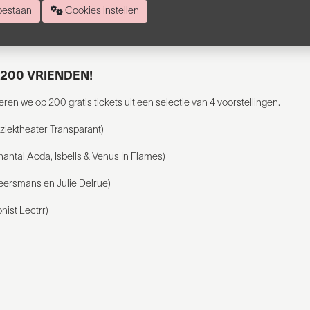
ordelige optie van de theatermix, waarbij je gratis een vriendenpas krijg
 toestaan
Cookies instellen
 200 VRIENDEN!
en we op 200 gratis tickets uit een selectie van 4 voorstellingen.
ktheater Transparant)
antal Acda, Isbells & Venus In Flames)
eersmans en Julie Delrue)
nist Lectrr)