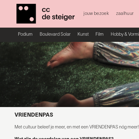
jouw bezoek
zaalhuur
Podium
Boulevard Solar
Kunst
Film
Hobby & Vorm
VRIENDENPAS
Met cultuur beleef je meer, en met een VRIENDENPAS nóg meer! Wo