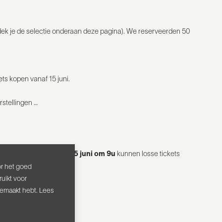
ntdek je de selectie onderaan deze pagina). We reserveerden 50
ets kopen vanaf 15 juni.
rstellingen …
kopen.
Vanaf maandag 15 juni om 9u
kunnen losse tickets
or het goed
uikt voor
gemaakt hebt. Lees