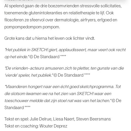
Al spelend gaan de drie boezemvrienden stressvolle sollicitaties,
toenemende glutenintoleranties en relatietherapie te lijf. Ook
filosoferen ze sfeervol over dermatologie, airfryers, erfgoed en
pompompedompom pompom.
Grote kans dat u hierna het leven ook lichter vindt.
“Het publiek in SKETCH! giert, applaudisseert, maar veert ook recht
op het einde.”
© De Standaard ****
“De vrienden-acteurs amuseren zich te pletter, ten gunste van die
‘vierde’ speler, het publiek.”
© De Standaard ****
“Vlaanderen hongert naar een écht goed sketchprogramma. Tot
die slotsom kwamen we na het zien van SKETCH! waar een
toeschouwer meldde dat zijn stoel nat was van het lachen.”
© De
Standaard ****
Tekst en spel: Julie Delrue, Liesa Naert, Steven Beersmans
Tekst en coaching: Wouter Deprez