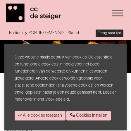
Podium
PORTIE GEMENGD - Sketch!
Terug naar lijst
Deze website maakt gebruik van cookies. De essentiële
en functionele cookies zijn nodig voor het goed
functioneren van de website en kunnen niet worden
geweigerd. Andere cookies worden gebruikt voor
Sketch!
statistische doeleinden (analytische cookies) en worden
PORTIE GEMENGD
enkel geplaatst nadat je een keuze gemaakt hebt. Lees er
meer over in ons
Cookiebeleid
.
Scènes uit het leven van de moderne mens.
Alle cookies toestaan
Cookies instellen
Twintig jaar al zijn Liesa, Steven en Julie goede vrienden. Elke
bijeenkomst maken ze samen sketchen over de knopen van het
moderne leven.