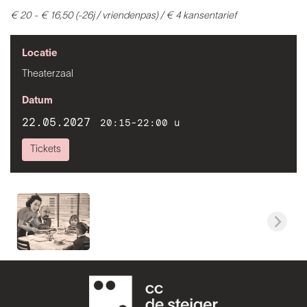
€ 20 - € 16,50 (-26j / vriendenpas) / € 4 kansentarief
Locatie
Theaterzaal
Datum
22.05.2027
20:15-22:00 u
Tickets