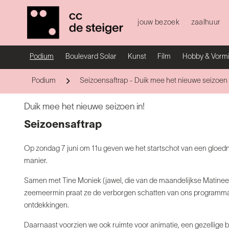
jouw bezoek
zaalhuur
Podium
Boulevard Solar
Kunst
Film
Hobby & Vorm
Podium
Seizoensaftrap - Duik mee het nieuwe seizoen 
Duik mee het nieuwe seizoen in!
Seizoensaftrap
Op zondag 7 juni om 11u geven we het startschot van een gloednie
manier.
Samen met Tine Moniek (jawel, die van de maandelijkse Matinee 
zeemeermin praat ze de verborgen schatten van ons programma a
ontdekkingen.
Daarnaast voorzien we ook ruimte voor animatie, een gezellige b