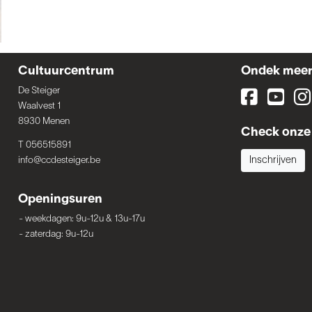
Cultuurcentrum
Ondek mee
De Steiger
Waalvest 1
8930 Menen
Check onze 
T 056515891
info@ccdesteiger.be
Inschrijven
Openingsuren
-
weekdagen: 9u-12u & 13u-17u
-
zaterdag: 9u-12u