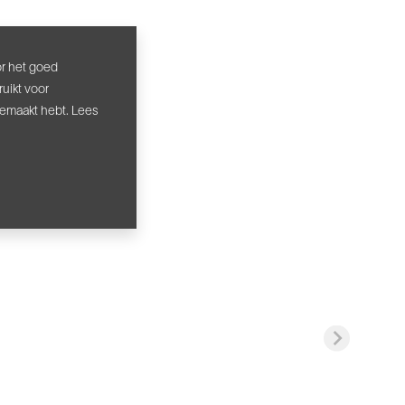
or het goed
uikt voor
gemaakt hebt. Lees