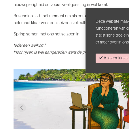
nieuwsgierigheid en vooral veel goesting in wat komt.
Bovendien is dit hét moment om als eerste je
vriendenpas
aan t
Deze website maakt
helemaal klaar voor een seizoen vol cultuur, ontmoeting en verr
functioneren van d
Spring samen met ons het seizoen in!
statistische doele
er meer over in on
Iedereen welkom!
Inschrijven is wel aangeraden want de plaatsen zijn beperkt.
Alle cookies