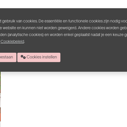
e schaffen én alle voordelen ervan te ontdekken. Zo ben je
 gebruik van cookies. De essentiële en functionele cookies zijn nodig vo
assingen.
e website en kunnen niet worden geweigerd. Andere cookies worden gebr
inden (analytische cookies) en worden enkel geplaatst nadat je een keuze 
s
Cookiebeleid
.
 toestaan
Cookies instellen