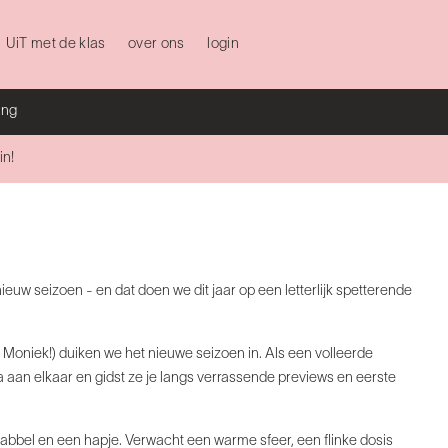
UiT met de klas
over ons
login
ing
in!
uw seizoen - en dat doen we dit jaar op een letterlijk spetterende
Moniek!) duiken we het nieuwe seizoen in. Als een volleerde
an elkaar en gidst ze je langs verrassende previews en eerste
abbel en een hapje. Verwacht een warme sfeer, een flinke dosis