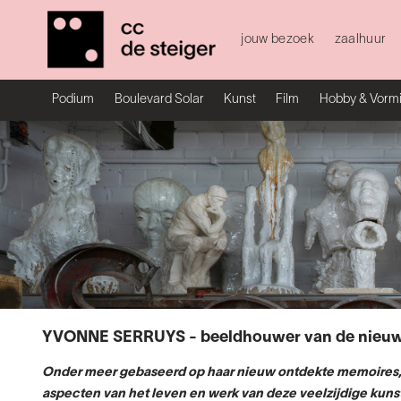
jouw bezoek
zaalhuur
Podium
Boulevard Solar
Kunst
Film
Hobby & Vorm
YVONNE SERRUYS - beeldhouwer van de nieu
Onder meer gebaseerd op haar nieuw ontdekte memoires, b
aspecten van het leven en werk van deze veelzijdige kuns