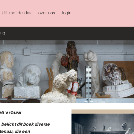
UiT met de klas
over ons
login
ing
we vrouw
elicht dit boek diverse
tenaar, die een