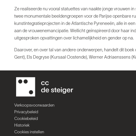
Ze realiseerde nu vooral statuettes van naakte jonge vrouwen in
twee monumentale beeldengroepen voor de Parijse openbare ruimt
kunstintegratieprojecten in de Atlantische Pyreneeën, alle in ee
aan de vrouwenemancipatie. Wellicht geïnspireerd door haar indr
uitgesproken opvattingen over lichamelijkheid en gender op na.
Daarover, en over tal van andere onderwerpen, handelt dit boek
Gent), Els Degryse (Kursaal Oostende), Werner Adriaenssens (Ko
Verkoopsvoorwaarden
Privacybeleid
Cookiebeleid
Historiek
Cookies instellen