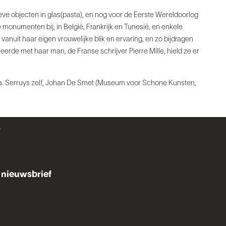
eve objecten in glas(pasta), en nog voor de Eerste Wereldoorlog
umenten bij, in België, Frankrijk en Tunesië, en enkele
vanuit haar eigen vrouwelijke blik en ervaring, en zo bijdragen
erde met haar man, de Franse schrijver Pierre Mille, hield ze er
o.a. Serruys zelf, Johan De Smet (Museum voor Schone Kunsten,
r
nieuwsbrief