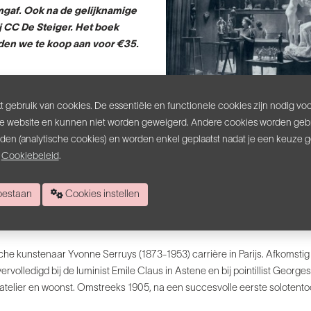
mgaf. Ook na de gelijknamige
ij CC De Steiger. Het boek
den we te koop aan voor €35.
 boek aan het infopunt (CC De
 gebruik van cookies. De essentiële en functionele cookies zijn nodig vo
e website en kunnen niet worden geweigerd. Andere cookies worden gebr
inden (analytische cookies) en worden enkel geplaatst nadat je een keuze 
s
Cookiebeleid
.
 toestaan
Cookies instellen
che kunstenaar Yvonne Serruys (1873-1953) carrière in Parijs. Afkomst
 vervolledigd bij de luminist Emile Claus in Astene en bij pointillist Geor
n atelier en woonst. Omstreeks 1905, na een succesvolle eerste solotento