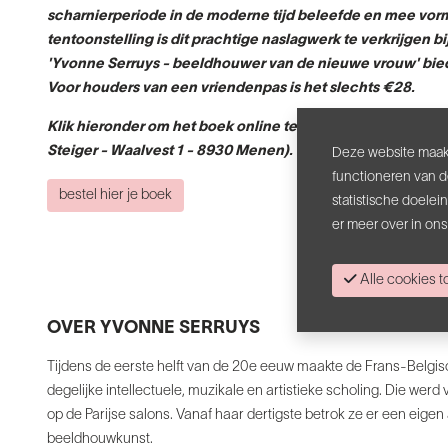
scharnierperiode in de moderne tijd beleefde en mee vor
tentoonstelling is dit prachtige naslagwerk te verkrijgen b
'Yvonne Serruys - beeldhouwer van de nieuwe vrouw' bie
Voor houders van een vriendenpas is het slechts €28.
Klik hieronder om het boek online te bestellen, of koop je
Steiger - Waalvest 1 - 8930 Menen).
Deze website maakt
functioneren van d
bestel hier je boek
statistische doele
er meer over in on
Alle cookies
OVER YVONNE SERRUYS
Tijdens de eerste helft van de 20e eeuw maakte de Frans-Belgis
degelijke intellectuele, muzikale en artistieke scholing. Die werd
op de Parijse salons. Vanaf haar dertigste betrok ze er een eige
beeldhouwkunst.