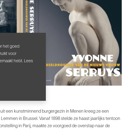
or het goed
uikt voor
gemaakt hebt. Lees
ig uit een kunstminnend burgergezin in Menen kreeg ze een
ges Lemmen in Brussel. Vanaf 1898 stelde ze haast jaarlijks tentoon
onstelling in Parij, maakte ze voorgoed de overstap naar de