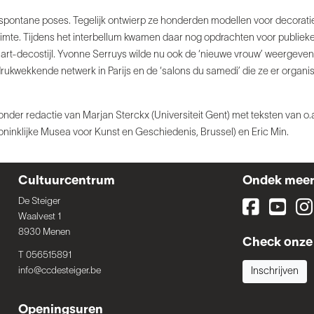
 spontane poses. Tegelijk ontwierp ze honderden modellen voor decorati
e. Tijdens het interbellum kwamen daar nog opdrachten voor publieke mon
n art-decostijl. Yvonne Serruys wilde nu ook de ‘nieuwe vrouw’ weergeven 
ukwekkende netwerk in Parijs en de ‘salons du samedi’ die ze er organise
 onder redactie van Marjan Sterckx (Universiteit Gent) met teksten van 
ninklijke Musea voor Kunst en Geschiedenis, Brussel) en Eric Min.
Cultuurcentrum
Ondek mee
De Steiger
Waalvest 1
8930 Menen
Check onze 
T 056515891
info@ccdesteiger.be
Inschrijven
Openingsuren