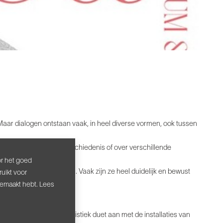
Maar dialogen ontstaan vaak, in heel diverse vormen, ook tussen
d doorheen de kunstgeschiedenis of over verschillende
or het goed
 de duetten zelf ontwaren. Vaak zijn ze heel duidelijk en bewust
uikt voor
tbaar.
gemaakt hebt. Lees
n.
ndevijvere gaan een artistiek duet aan met de installaties van