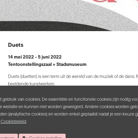
Duets
14 mei 2022 - 5 juni 2022
Tentoonstellingszaal + Stadsmuseum
Duets (duetten) is een term uit de wereld van de muziek of de dans.
beeldende kunstwerken.
Je ontdekt ze binnen het oeuvre van een kunstenaar, maar evengoe
kunstvormen heen.
 gebruik van cookies. De essentiële en functionele cookies zijn nodig vo
De tentoonstelling Duets vertrok vanuit dat idee. Als bezoeker zal je
e website en kunnen niet worden geweigerd. Andere cookies worden gebr
gecreëerd, soms subtiel en steeds voor persoonlijke interpretatie va
inden (analytische cookies) en worden enkel geplaatst nadat je een keuze 
s
Cookiebeleid
.
Een aantal kunstenaars gingen voor Duets een concrete dialoog aa
Bart Vandevijvere deed dat met Johan Gelper. De schilderijen van Va