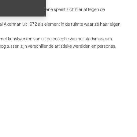
uwe kortverhaal van de ene speelt zich hier af tegen de
 Akerman uit 1972 als element in de ruimte waar ze haar eigen
et kunstwerken van uit de collectie van het stadsmuseum.
loog tussen zijn verschillende artistieke werelden en personas.