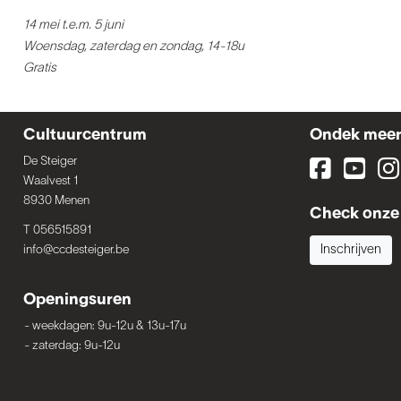
14 mei t.e.m. 5 juni
Woensdag, zaterdag en zondag, 14-18u
Gratis
Cultuurcentrum
Ondek mee
De Steiger
Waalvest 1
8930 Menen
Check onze 
T 056515891
info@ccdesteiger.be
Inschrijven
Openingsuren
-
weekdagen: 9u-12u & 13u-17u
-
zaterdag: 9u-12u