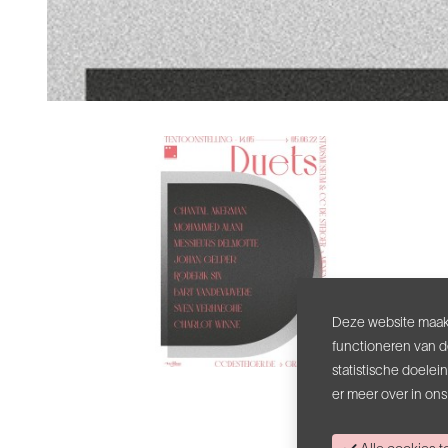
Deze website maakt
functioneren van d
statistische doele
er meer over in on