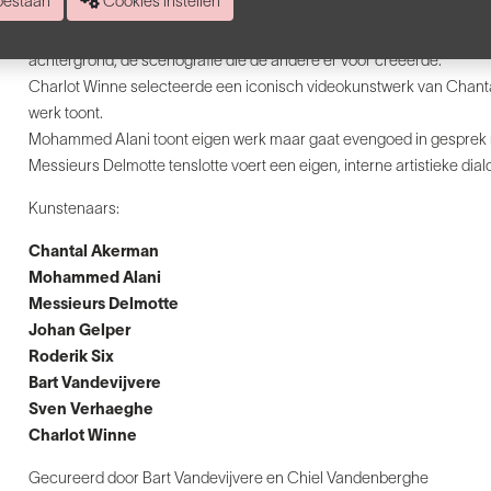
 toestaan
Cookies instellen
Gelper.
Sven Verhaeghe ontspon een duet met schrijver Roderik Six. Het nie
achtergrond, de scenografie die de andere er voor creëerde.
Charlot Winne selecteerde een iconisch videokunstwerk van Chantal
werk toont.
Mohammed Alani toont eigen werk maar gaat evengoed in gesprek m
Messieurs Delmotte tenslotte voert een eigen, interne artistieke dia
Kunstenaars:
Chantal Akerman
Mohammed Alani
Messieurs Delmotte
Johan Gelper
Roderik Six
Bart Vandevijvere
Sven Verhaeghe
Charlot Winne
Gecureerd door Bart Vandevijvere en Chiel Vandenberghe