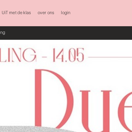
UiT met de klas
over ons
login
ing