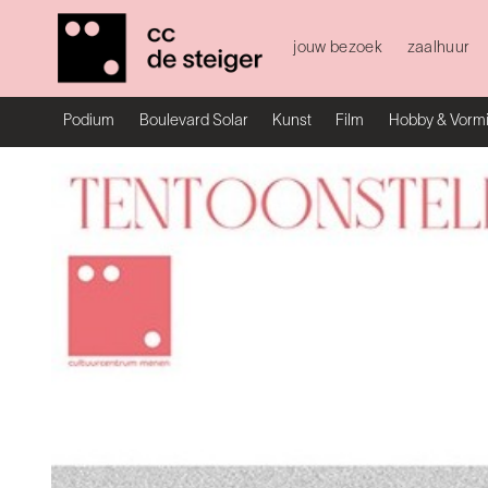
jouw bezoek
zaalhuur
Podium
Boulevard Solar
Kunst
Film
Hobby & Vorm