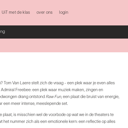
UiT met de klas
over ons
login
ing
 Tom Van Laere stelt zich de vraag - een plek waar je even alles
uin Admiral Freebee: een plek waar muziek maken, zingen en
ngedwongen drang ontstond
Raw Fun
, een plaat die bruist van energie,
aar een meer intense, meeslepende set.
 plaat, is misschien wel de voorbode op wat we in de theaters te
uwt het nummer zich als een emotionele kern: een reflectie op alles