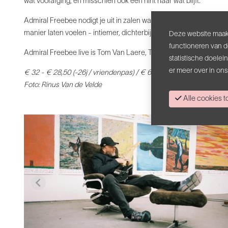
wat voorafging, en misschien ook een hint naar wat blijft.
Admiral Freebee nodigt je uit in zalen waar de muziek mag ademen
manier laten voelen - intiemer, dichterbij.
Deze website maakt
functioneren van d
Admiral Freebee live is Tom Van Laere, Tim Coene, Senne Guns e
statistische doele
er meer over in on
€ 32 - € 28,50 (-26j / vriendenpas)
/ € 6,40 kansentarief
Foto: Rinus Van de Velde
Alle cookies