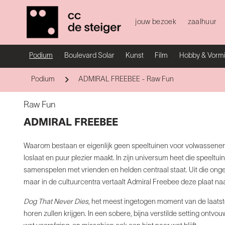
jouw bezoek
zaalhuur
Podium
Boulevard Solar
Kunst
Film
Hobby & Vorm
Podium
ADMIRAL FREEBEE - Raw Fun
Raw Fun
ADMIRAL FREEBEE
Waarom bestaan er eigenlijk geen speeltuinen voor volwassenen?
loslaat en puur plezier maakt. In zijn universum heet die speelt
samenspelen met vrienden en helden centraal staat. Uit die o
maar in de cultuurcentra vertaalt Admiral Freebee deze plaat n
Dog That Never Dies
, het meest ingetogen moment van de laatste
horen zullen krijgen. In een sobere, bijna verstilde setting ontvo