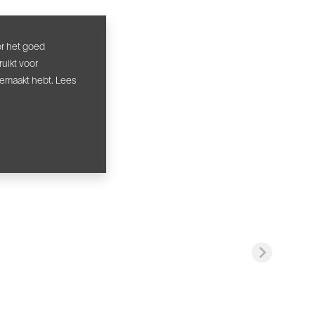
or het goed
uikt voor
gemaakt hebt. Lees