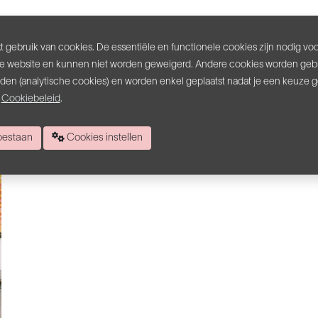
. Waar je zit, luistert en de songs van
Raw Fun
zich op een andere
 gebruik van cookies. De essentiële en functionele cookies zijn nodig vo
e website en kunnen niet worden geweigerd. Andere cookies worden gebr
n Laurens Billiet.
inden (analytische cookies) en worden enkel geplaatst nadat je een keuze 
s
Cookiebeleid
.
 toestaan
Cookies instellen