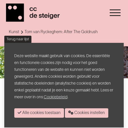
Kunst
Tom van Ryckeghem: After The Goldrush
Terug naar lijst
Deze website maakt gebruik van cookies. De essentiële
en functionele cookies zijn nodig voor het goed
functioneren van de website en kunnen niet worden
geweigerd. Andere cookies worden gebruikt voor
statistische doeleinden (analytische cookies) en worden
Tom van Ryckeghem
enkel geplaatst nadat je een keuze gemaakt hebt. Lees er
After The Goldrush
meer over in ons
Cookiebeleid
.
=>
KLIK HIER OM ALLE LOCATIES TE
Alle cookies toestaan
Cookies instellen
ONTDEKKEN.