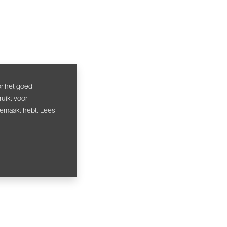
or het goed
uikt voor
gemaakt hebt. Lees