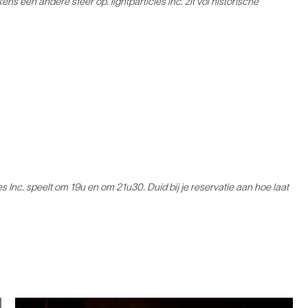
kens een andere sfeer op. lightparticles inc. zit
vol historische
es Inc. speelt om 19u en om 21u30. Duid bij je reservatie aan hoe laat