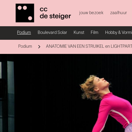
jouw bezoek
zaalhuur
Podium
Boulevard Solar
Kunst
Film
Hobby & Vorm
Podium
ANATOMIE VAN EEN STRUIKEL en LIGHTPARTICLES