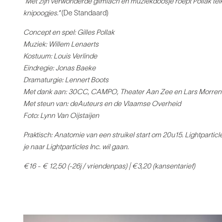
“Met zijn verwonderde glimlach en muziekdoosje roept
Pollak tel
knipoogjes.”
(De Standaard)
Concept en spel: Gilles Pollak
Muziek: Willem Lenaerts
Kostuum: Louis Verlinde
Eindregie: Jonas Baeke
Dramaturgie:
Lennert Boots
Met dank aan: 30CC, CAMPO, Theater Aan Zee en
Lars Morren
Met steun van: deAuteurs en de Vlaamse Overheid
Foto: Lynn Van Oijstaijen
Praktisch: Anatomie van een struikel start om 20u15. Lightparticl
je naar Lightparticles Inc. wil gaan.
€16 - € 12,50 (-26j / vriendenpas)
| €3,20 (kansentarief)