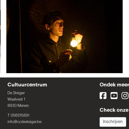
Cultuurcentrum
Ondek mee
De Steiger
Waalvest 1
8930 Menen
Check onze 
T 056515891
info@ccdesteiger.be
Inschrijven