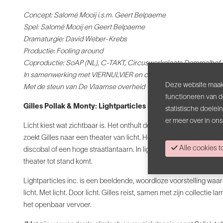
Concept: Salomé Mooij i.s.m. Geert Belpaeme
Spel: Salomé Mooij en Geert Belpaeme
Dramaturgie: David Weber-Krebs
Productie:
Fooling around
Coproductie: SoAP (NL), C-TAKT,
Circuswerkplaats Dommelhof, 
In samenwerking met VIERNULVIER en c o r s o
Deze website maakt
Met de steun van De Vlaamse overheid
functioneren van d
Gilles Pollak & Monty: Lightparticles inc.
statistische doele
er meer over in on
Licht kiest wat zichtbaar is. Het onthult de ruimte of laat
die net i
zoekt Gilles naar een theater van
licht. Hoe kan je spelen met ve
Alle cookies
discobal of een
hoge straatlantaarn. In lightparticles inc. wordt d
theater tot stand komt.
Lightparticles inc. is een beeldende, woordloze voorstelling
waari
licht. Met licht. Door licht.
Gilles reist, samen met zijn collectie l
het
openbaar vervoer.