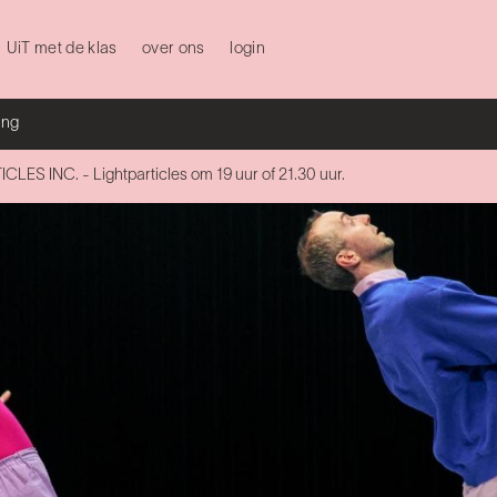
UiT met de klas
over ons
login
ing
 INC. - Lightparticles om 19 uur of 21.30 uur.