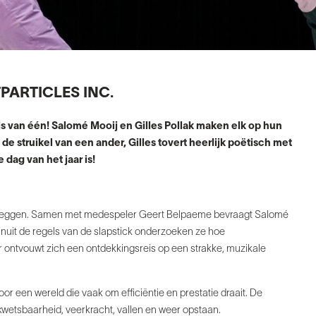
PARTICLES INC.
js van één!
Salomé Mooij en Gilles Pollak maken elk op hun
de struikel van een ander, Gilles
tovert heerlijk poëtisch met
dag van het jaar is!
otleggen. Samen met medespeler
Geert Belpaeme bevraagt Salomé
nuit de regels
van de slapstick onderzoeken ze hoe
r ontvouwt zich een ontdekkingsreis op een strakke,
muzikale
oor een wereld die vaak om efficiëntie en prestatie
draait. De
 kwetsbaarheid, veerkracht, vallen
en weer opstaan.