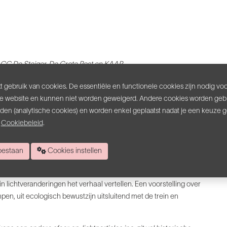
CC De Steiger, De Grote Post
en KAAP
 gebruik van cookies. De essentiële en functionele cookies zijn nodig vo
e website en kunnen niet worden geweigerd. Andere cookies worden gebr
inden (analytische cookies) en worden enkel geplaatst nadat je een keuze 
s
Cookiebeleid
.
n het donker, creëert schaduwen en spanning.
In deze voorstelling
rschillende soorten licht?
Licht uit een gloeilamp, een tl-buis, een
 toestaan
Cookies instellen
oor het
spelen met licht een glimp gegeven van hoe de magie
van
n lichtveranderingen het verhaal vertellen.
Een voorstelling over
ampen, uit ecologisch
bewustzijn uitsluitend met de trein en