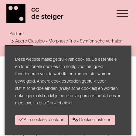
Podium
Apero Classico - Morphose Trio - Symfonische Verhalen
Terug naar lijst
Deze website maakt gebruik van cookies. De essentiële
Symfonische Verhalen
en functionele cookies zijn nodig voor het goed
Apero Classico - Morphose Trio
functioneren van de website en kunnen niet worden
geweigerd. Andere cookies worden gebruikt voor
statistische doeleinden (analytische cookies) en worden
Het
Morphose Trio
is een uniek Belgisch kamermuziekensemble
enkel geplaatst nadat je een keuze gemaakt hebt. Lees er
met een unieke combinatie van instrumenten: saxofoon, altviool en
meer over in ons
Cookiebeleid
.
harp.
In
Symfonische Verhalen
vertelt Morphose Trio tijdloze verhalen
Alle cookies toestaan
Cookies instellen
aan de hand van enkele van de meest geliefde symfonische
werken. De composities zijn door het trio zelf gearrangeerd, op