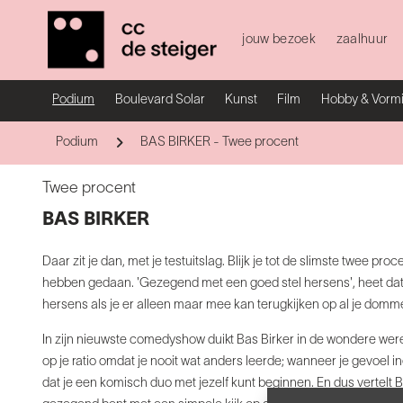
jouw bezoek
zaalhuur
Podium
Boulevard Solar
Kunst
Film
Hobby & Vorm
Podium
BAS BIRKER - Twee procent
Twee procent
BAS BIRKER
Daar zit je dan, met je testuitslag. Blijk je tot de slimste twee p
hebben gedaan. 'Gezegend met een goed stel hersens', heet dat d
hersens als je er alleen maar mee kan terugkijken op al je domm
In zijn nieuwste comedyshow duikt Bas Birker in de wondere wer
op je ratio omdat je nooit wat anders leerde; wanneer je gevoel i
dat je een komisch duo met jezelf kunt beginnen. En dus verte