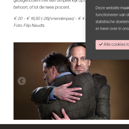
gezegend bent met een simpele kijk op de wereld en vervloekt als 
behoort, of tot die twee procent.
Deze website maakt
functioneren van d
€ 20 - € 16,50 (-26j/vriendenpas) - € 4 kansentarief
statistische doele
Foto: Filip Naudts
er meer over in on
Alle cookies