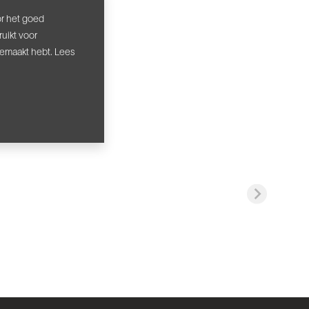
or het goed
uikt voor
gemaakt hebt. Lees