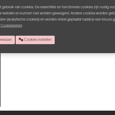
je denkt dat je alles weet. Of je nu tot de grote meerderheid
 gebruik van cookies. De essentiële en functionele cookies zijn nodig vo
e website en kunnen niet worden geweigerd. Andere cookies worden gebr
inden (analytische cookies) en worden enkel geplaatst nadat je een keuze 
s
Cookiebeleid
.
 toestaan
Cookies instellen