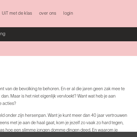
UiT met de klas
over ons
login
ing
rocent van de bevolking te behoren. En er al die jaren geen zak mee te
an. Maar is het niet eigenlijk vervloekt? Want wat heb je aan
e acties?
eld onder zijn hersenpan. Want je kunt meer dan 40 jaar vertrouwen
neens met je aan de haal gaat, kom je jezelf zo vaak zo hard tegen,
lt Bas hoe een slimme jongen domme dingen deed. En waarom je