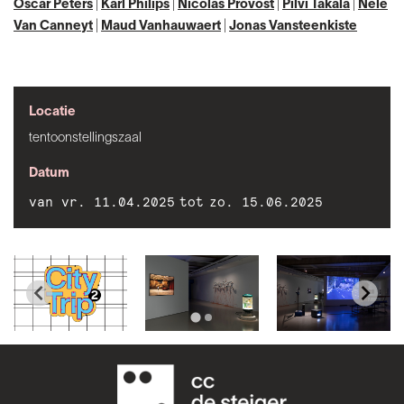
Oscar Peters
|
Karl Philips
|
Nicolas Provost
|
Pilvi Takala
|
Nele
Van Canneyt
|
Maud Vanhauwaert
|
Jonas Vansteenkiste
Locatie
tentoonstellingszaal
Datum
van vr. 11.04.2025
tot
zo. 15.06.2025