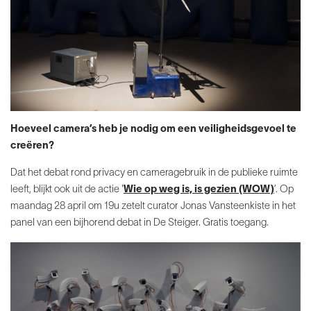
Hoeveel camera’s heb je nodig om een veiligheidsgevoel te
creëren?
Dat het debat rond privacy en cameragebruik in de publieke ruimte
leeft, blijkt ook uit de actie '
Wie op weg is, is gezien (WOW)
’. Op
maandag 28 april om 19u zetelt curator Jonas Vansteenkiste in het
panel van een bijhorend debat in De Steiger. Gratis toegang.