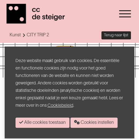
Kunst
CITY TRIP 2
Terug naar lijst
Deze website maakt gebruik van cookies. De essentiële
en functionele cookies zijn nodig voor het goed
functioneren van de website en kunnen niet worden
geweigerd. Andere cookies worden gebruikt voor
la Société du Spectacle
statistische doeleinden (analytische cookies) en worden
CITY TRIP 2
enkel geplaatst nadat je een keuze gemaakt hebt. Lees er
meer over in ons
Cookiebeleid
.
woensdag, zaterdag en zondag van 14u tot 18u
Alle cookies toestaan
Cookies instellen
gratis - tentoonstellingszaal De Steiger (Menen)
---