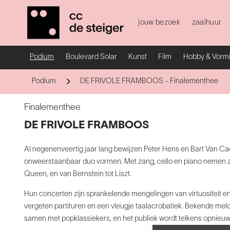
jouw bezoek
zaalhuur
Podium
Boulevard Solar
Kunst
Film
Hobby & Vorm
Podium
DE FRIVOLE FRAMBOOS - Finalementhee
Finalementhee
DE FRIVOLE FRAMBOOS
Al negenenveertig jaar lang bewijzen Peter Hens en
Bart Van Ca
onweerstaanbaar duo vormen. Met zang,
cello en piano nemen 
Queen, en van Bernstein
tot Liszt.
Hun concerten zijn sprankelende mengelingen van virtuositeit
en
vergeten partituren en een vleugje
taalacrobatiek. Bekende mel
samen met
popklassiekers, en het publiek wordt telkens opnieu