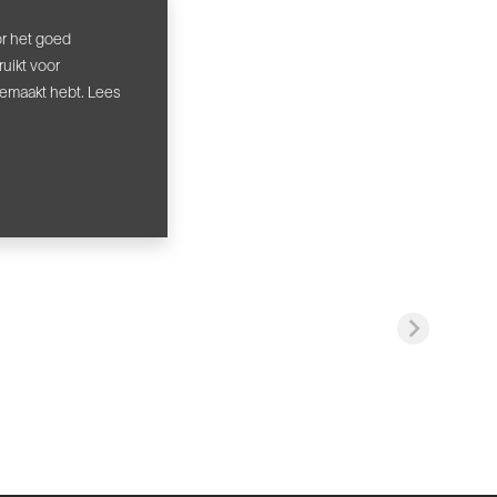
or het goed
uikt voor
gemaakt hebt. Lees