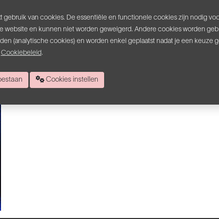
rstelling die de erfenis van hun rijke carrière
samenvat én
 gebruik van cookies. De essentiële en functionele cookies zijn nodig vo
 dat een viering en een
verrassing is.
e website en kunnen niet worden geweigerd. Andere cookies worden gebr
inden (analytische cookies) en worden enkel geplaatst nadat je een keuze 
s
Cookiebeleid
.
 toestaan
Cookies instellen