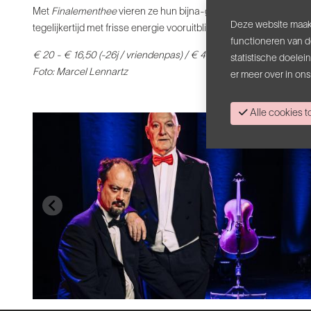
Met
Finalementhee
vieren ze hun bijna-gouden jubileum:
een voo
Deze website maakt
tegelijkertijd met frisse energie vooruitblikt.
Een theatraal concert
functioneren van d
€ 20 - € 16,50 (-26j / vriendenpas) / € 4 kansentarief
statistische doele
Foto: Marcel Lennartz
er meer over in on
Alle cookies