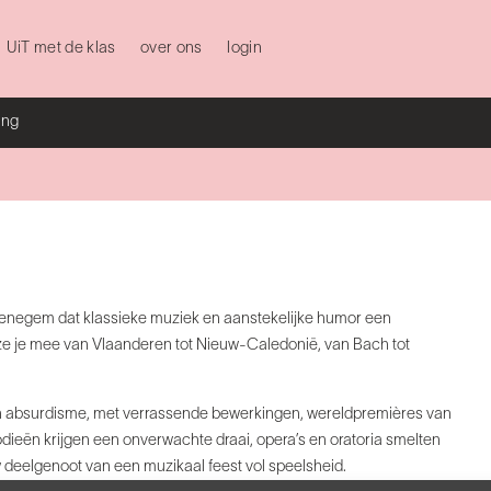
UiT met de klas
over ons
login
ing
enegem dat klassieke muziek en aanstekelijke
humor een
ze je mee van Vlaanderen tot
Nieuw-Caledonië, van Bach tot
 absurdisme, met verrassende bewerkingen,
wereldpremières van
odieën krijgen een onverwachte
draai, opera’s en oratoria smelten
w
deelgenoot van een muzikaal feest vol speelsheid.