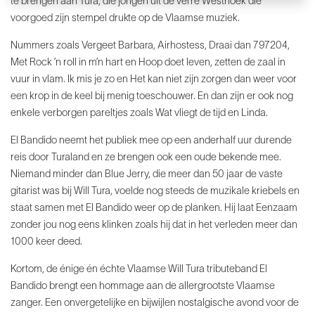
te brengen aan Tura, die jongen uit de verre Westhoek die
voorgoed zijn stempel drukte op de Vlaamse muziek.
Nummers zoals Vergeet Barbara, Airhostess, Draai dan 797204,
Met Rock ’n roll in m’n hart en Hoop doet leven, zetten de zaal in
vuur in vlam. Ik mis je zo en Het kan niet zijn zorgen dan weer voor
een krop in de keel bij menig toeschouwer. En dan zijn er ook nog
enkele verborgen pareltjes zoals Wat vliegt de tijd en Linda.
El Bandido neemt het publiek mee op een anderhalf uur durende
reis door Turaland en ze brengen ook een oude bekende mee.
Niemand minder dan Blue Jerry, die meer dan 50 jaar de vaste
gitarist was bij Will Tura, voelde nog steeds de muzikale kriebels en
staat samen met El Bandido weer op de planken. Hij laat Eenzaam
zonder jou nog eens klinken zoals hij dat in het verleden meer dan
1000 keer deed.
Kortom, de énige én échte Vlaamse Will Tura tributeband El
Bandido brengt een hommage aan de allergrootste Vlaamse
zanger. Een onvergetelijke en bijwijlen nostalgische avond voor de