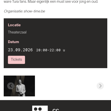
ware Tura fans. Maar eigenlijk een must see voor jong en oud.
Organisatie: show-time.be
Locatie
Theaterzaal
Datum
23.09.2026
20:00-22:00 u
Tickets