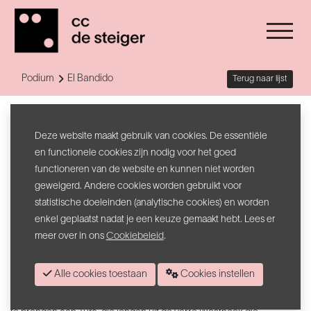
Podium
El Bandido
Terug naar lijst
El Bandido
Deze website maakt gebruik van cookies. De essentiële
Op 2 augustus 2025 werd Will Tura, de keizer van het Vlaamse lied,
en functionele cookies zijn nodig voor het goed
85 jaar. Will stopte in 2023 met optreden, na een rijkgevulde
functioneren van de website en kunnen niet worden
carrière van meer dan 60 jaar. Zijn muziek behoort zonder twijfel tot
geweigerd. Andere cookies worden gebruikt voor
het muzikale Vlaamse erfgoed. Ondertussen kennen 4 generaties
statistische doeleinden (analytische cookies) en worden
de muzikale pareltjes zoals Eenzaam zonder jou of Mooi, ’t leven is
enkel geplaatst nadat je een keuze gemaakt hebt. Lees er
mooi.
meer over in ons
Cookiebeleid
.
In 2019 sloegen een aantal West-Vlaamse muzikanten de handen
Alle cookies toestaan
Cookies instellen
in elkaar en onder de naam El Bandido, genoemd naar de gekende
Tura-hit uit 1966, trokken ze door Vlaanderen om een muzikale ode