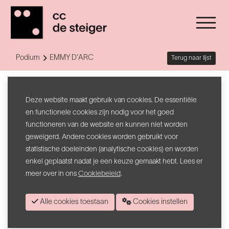
Podium
EMMY D'ARC
Terug naar lijst
EMMY D'ARC
Deze website maakt gebruik van cookies. De essentiële
Vergeet de gepolijste popmeisjes.
Emmy d’Arc
is van een ander
en functionele cookies zijn nodig voor het goed
kaliber. Terwijl haar leeftijdsgenoten nog met poppen speelden,
functioneren van de website en kunnen niet worden
zong Emmy de Playstation-game Singstar aan gort en claimde ze
geweigerd. Andere cookies worden gebruikt voor
haar eerste gitaar. De missie was toen al duidelijk: het podium op.
statistische doeleinden (analytische cookies) en worden
Niet om te behagen, maar om te overmeesteren. Wat volgde was
enkel geplaatst nadat je een keuze gemaakt hebt. Lees er
een vijftien jaar durende kruistocht langs meer dan 450 podia. Van
meer over in ons
Cookiebeleid
.
zweterige concertclubs tot de heilige grond van Pukkelpop, Gent
Jazz en Rock Werchter. Ze won zieltjes in de voorprogramma's van
Alle cookies toestaan
Cookies instellen
grootheden als Sting, John Cale en Amy MacDonald. Wie Emmy
live ziet, ziet geen act; je ziet een jonge routinier zonder een greintje