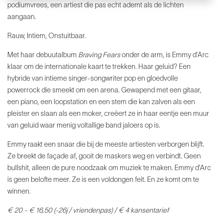
podiumvrees, een artiest die pas echt ademt als de lichten
aangaan.
Rauw, Intiem, Onstuitbaar.
Met haar debuutalbum
Braving Fears
onder de arm, is Emmy d’Arc
klaar om de internationale kaart te trekken. Haar geluid? Een
hybride van intieme singer-songwriter pop en gloedvolle
powerrock die smeekt om een arena. Gewapend met een gitaar,
een piano, een loopstation en een stem die kan zalven als een
pleister en slaan als een moker, creëert ze in haar eentje een muur
van geluid waar menig voltallige band jaloers op is.
Emmy raakt een snaar die bij de meeste artiesten verborgen blijft.
Ze breekt de façade af, gooit de maskers weg en verbindt. Geen
bullshit, alleen de pure noodzaak om muziek te maken. Emmy d’Arc
is geen belofte meer. Ze is een voldongen feit. En ze komt om te
winnen.
€ 20 - € 16,50 (-26j / vriendenpas) / € 4 kansentarief