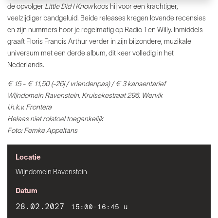
de opvolger
Little Did I Know
koos hij voor een krachtiger,
veelzijdiger bandgeluid. Beide releases kregen lovende recensies
en zijn nummers hoor je regelmatig op Radio 1 en Willy. Inmiddels
graaft Floris Francis Arthur verder in zijn bijzondere, muzikale
universum met een derde album, dit keer volledig in het
Nederlands.
€ 15 - € 11,50 (-26j / vriendenpas) / € 3 kansentarief
Wijndomein Ravenstein, Kruisekestraat 296, Wervik
I.h.k.v. Frontera
Helaas niet rolstoel toegankelijk
Foto: Femke Appeltans
Locatie
Wijndomein Ravenstein
Datum
28.02.2027
15:00-16:45 u