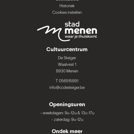
Historiek
Cookies instellen
Cultuurcentrum
De Steiger
Waalvest 1
8930 Menen
T 056515891
info@ccdesteiger.be
Openingsuren
-
weekdagen: 9u-12u & 13u-17u
-
zaterdag: 9u-12u
Ondek meer