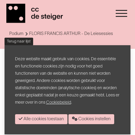
Podium
FLORIS FRANCIS ARTHUR - De Leiesessies
Terug naar lijst
De Leiesessies
Deze website maakt gebruik van cookies. De essentiële
FLORIS FRANCIS ARTHUR
en functionele cookies zijn nodig voor het goed
functioneren van de website en kunnen niet worden
geweigerd. Andere cookies worden gebruikt voor
Floris Francis Arthur
is het soloproject van Floris De Decker,
statistische doeleinden (analytische cookies) en worden
bekend als frontman van Team William en als muzikant bij The Van
enkel geplaatst nadat je een keuze gemaakt hebt. Lees er
Jets en Intergalactic Lovers. Gewapend met enkel zijn gitaar richt
meer over in ons
Cookiebeleid
.
hij recht op het hart, met songs die ontwapenend eerlijk en
breekbaar zijn. Muzikaal vertoeven we in de schaduwzones van
melancholische lo‑fi indiefolk, met echo’s van country en de
Alle cookies toestaan
Cookies instellen
rafelrand van 90s indierock. Zijn debuutalbum
There Never Is And
Never Was A Masterplan
viel op door intieme slaapkamerfolk, op