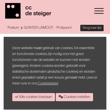
Podium
GUNTER LAMOOT - Protpourri
Terug naar lijst
Protpourri
GUNTER LAMOOT
Deze website maakt gebruik van cookies. De essentiële
en functionele cookies zijn nodig voor het goed
functioneren van de website en kunnen niet worden
Een volstrekt hoogstpersoonlijke A tot Z van de scheet.
geweigerd. Andere cookies worden gebruikt voor
Gunter Lamoots zevende liveshow is er voor iedereen met een
statistische doeleinden (analytische cookies) en worden
lichaam, een rekbaar gevoel voor humor en een sluitspier.
enkel geplaatst nadat je een keuze gemaakt hebt. Lees er
Protpourri
balanceert ergens tussen een TED Talk en een stream of
meer over in ons
Cookiebeleid
.
consciousness, tussen comedy en too much information. Geen
gratuite platheid, maar een elegante en goed gedocumenteerde
Alle cookies toestaan
Cookies instellen
afdaling naar de laaggelegen gebieden. En tegen het slotapplaus
weet je plots verdacht veel meer over scheten.