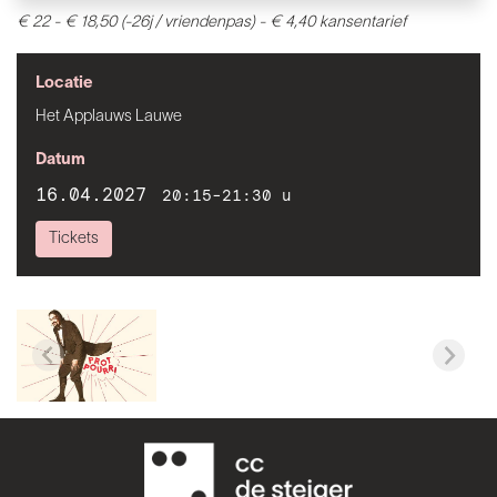
€ 22 - € 18,50 (-26j / vriendenpas) -
€ 4,40 kansentarief
Locatie
Het Applauws Lauwe
Datum
16.04.2027
20:15-21:30 u
Tickets