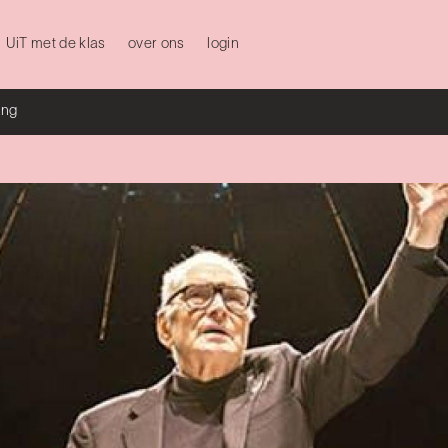
UiT met de klas
over ons
login
ing