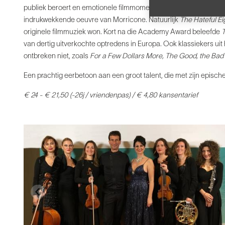
publiek beroert en emotionele filmmomenten op het netvlies tov
indrukwekkende oeuvre van Morricone. Natuurlijk
The Hateful Ei
originele filmmuziek won. Kort na die Academy Award beleefde
T
van dertig uitverkochte optredens in Europa. Ook klassiekers uit
ontbreken niet, zoals
For a Few Dollars More, The Good, the Bad
Een prachtig eerbetoon aan een groot talent, die met zijn episch
€ 24 - € 21,50 (-26j / vriendenpas)
/ € 4,80 kansentarief