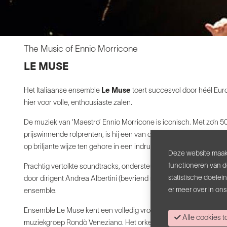
The Music of Ennio Morricone
LE MUSE
Het Italiaanse ensemble
Le Muse
toert succesvol door héél Eur
hier voor volle, enthousiaste zalen.
De muziek van ‘Maestro’ Ennio Morricone is iconisch. Met zo’n 
prijswinnende rolprenten, is hij een van de meest invloedrijke m
op briljante wijze ten gehore in een indrukwekkende hommage a
Deze website maakt
functioneren van d
Prachtig vertolkte soundtracks, ondersteund met filmbeelden en fo
statistische doele
door dirigent Andrea Albertini (bevriend met Ennio!), creëren een
er meer over in on
ensemble.
Ensemble Le Muse kent een volledig vrouwelijke orkestbezetting
Alle cookies
muziekgroep Rondò Veneziano. Het orkest wordt bijgestaan door 