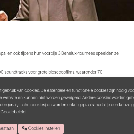
opa, en ook tijdens hun voorbije 3 Benelux-tournees speelden ze
500 soundtracks voor grote bioscoopfilms, waaronder 70
usici van onze tijd. Die muzikale schat brengt het Ensemble Le Muse
an de Italiaanse muzieklegende.
 gebruik van cookies. De essentiële en functionele cookies zijn nodig vo
e website en kunnen niet worden geweigerd. Andere cookies worden gebr
to’s, en verrijkt met anekdotes en historische/biografische feiten
inden (analytische cookies) en worden enkel geplaatst nadat je een keuze 
 magische sfeer tijdens de optredens van dit bijzondere Italiaanse
s
Cookiebeleid
.
 van instrumentalisten die hun sporen verdienden bij de beroemde
 toestaan
Cookies instellen
vocaliste Angelica Depaoli, die met haar stem de zielen van het