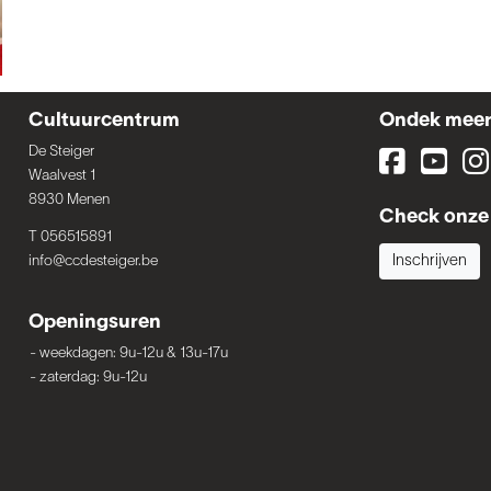
Cultuurcentrum
Ondek mee
De Steiger
Waalvest 1
8930 Menen
Check onze 
T 056515891
info@ccdesteiger.be
Inschrijven
Openingsuren
-
weekdagen: 9u-12u & 13u-17u
-
zaterdag: 9u-12u