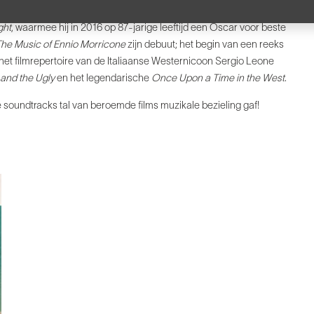
ert. Op het programma staan tal van beroemde soundtracks uit het
ght
, waarmee hij in 2016 op 87-jarige leeftijd een Oscar voor beste
he Music of Ennio Morricone
zijn debuut; het begin van een reeks
 het filmrepertoire van de Italiaanse Westernicoon Sergio Leone
 and the Ugly
en het legendarische
Once Upon a Time in the West
.
e soundtracks tal van beroemde films muzikale bezieling gaf!