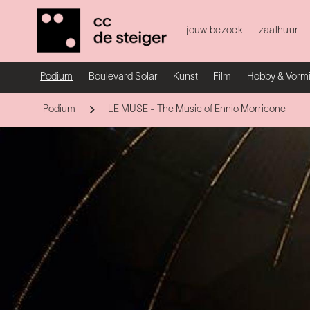
jouw bezoek
zaalhuur
Podium
Boulevard Solar
Kunst
Film
Hobby & Vorm
Podium
LE MUSE - The Music of Ennio Morricone