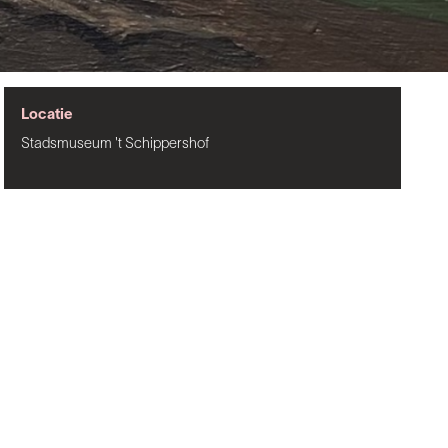
Locatie
Stadsmuseum 't Schippershof