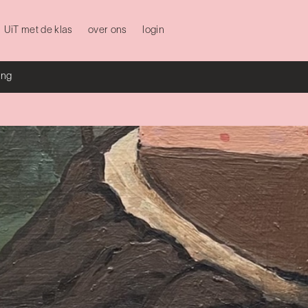
UiT met de klas
over ons
login
ing