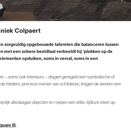
miniek Colpaert
en zorgvuldig
opgebouwde taferelen die balanceren tussen
n met een sobere beeldtaal verbeeldt
hij ‘plekken op de
elementen opduiken, soms in verval, soms in een
ingen – soms
ook interieurs – dragen geregeld een symbolische of
n de heldere, precieze manier van
schilderen, krijgen de werken een
jnlijk
alledaagse objecten en roepen een stille, tijdloze sfeer op.
quare III
.