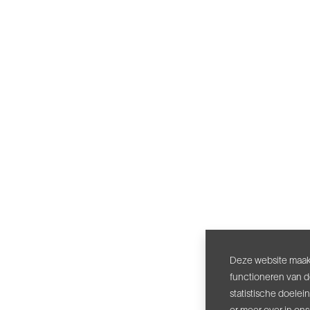
Deze website maakt
functioneren van d
statistische doele