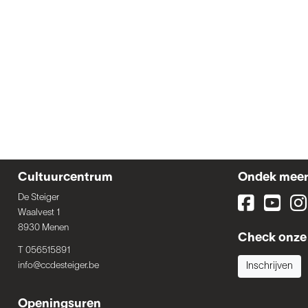
Cultuurcentrum
Ondek mee
De Steiger
Waalvest 1
8930 Menen
Check onze 
T 056515891
info@ccdesteiger.be
Inschrijven
Openingsuren