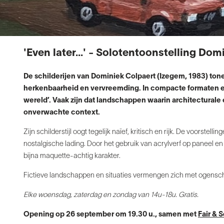
'Even later...' - Solotentoonstelling Do
De schilderijen van Dominiek Colpaert (Izegem, 1983) ton
herkenbaarheid en
vervreemding. In compacte formaten e
wereld’. Vaak zijn dat landschappen waarin architecturale
onverwachte context.
Zijn schilderstijl oogt tegelijk naïef, kritisch en rijk. De voorstell
nostalgische lading.
Door het gebruik van acrylverf op paneel e
bijna maquette-achtig karakter.
Fictieve landschappen en situaties vermengen zich met ogenschi
Elke woensdag, zaterdag en zondag van 14u-18u. Gratis.
Opening op 26 september om 19.30 u., samen met
Fair & S