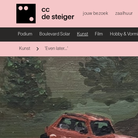
jouw bezoek
zaalhuur
Podium
Boulevard Solar
Kunst
Film
Hobby & Vorm
Kunst
'Even later...'