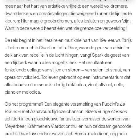
mee naar het hart van artistieke vrijheid: een wereld vol dromers,
dwarsdenkers en creatievelingen die weigeren binnen de lijntjes te
kleuren: Hier mag je groots dromen, alles loslaten en gewoon 'zijn'.
Want in deze wereld heerst één wet: de grenzeloze verbeelding !
De reis begint in het literaire en muzikale hart van 19e-eeuws Parijs
– het roemruchte Quartier Latin. Daar, waar de geur van absint en
de klank van rebellie in de lucht hingen, vangt Spark de geest van
een tijdperk waarin alles mogelijk leek. Het resultaat: een
fonkelende collage van stijlen en sferen – van salon tot straat, van
opera tot volkslied. Tot leven gebracht op een instrumentarium dat
allesbehalve doorsnee is: dertig blokfluiten, viool, altviool, cello,
piano en melodica.
Op het programma? Een elegante versmelting van Puccini’s
La
Bohème
met Aznavours tijdloze chanson. Bizets vurige
Carmen
schittert in een gloednieuwe fantasie, en verrassende werken van
Meyerbeer, Krähmer en Viardot onthullen hun zeldzaam gehoorde
pracht. Daar tussendoor weven zich Roma-melodieën, originele