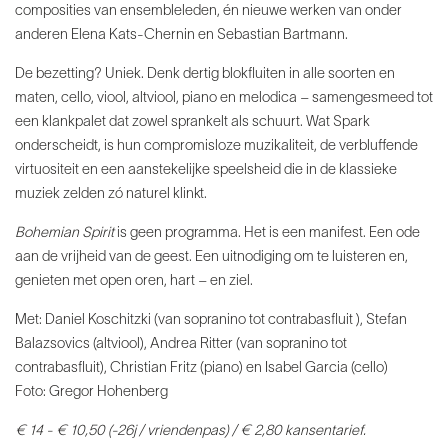
composities van ensembleleden, én nieuwe werken van onder
anderen Elena Kats-Chernin en Sebastian Bartmann.
De bezetting? Uniek. Denk dertig blokfluiten in alle soorten en
maten, cello, viool, altviool, piano en melodica – samengesmeed tot
een klankpalet dat zowel sprankelt als schuurt. Wat Spark
onderscheidt, is hun compromisloze muzikaliteit, de verbluffende
virtuositeit en een aanstekelijke speelsheid die in de klassieke
muziek zelden zó naturel klinkt.
Bohemian Spirit
is geen programma. Het is een manifest. Een ode
aan de vrijheid van de geest. Een uitnodiging om te luisteren en,
genieten met open oren, hart – en ziel.
Met: Daniel Koschitzki (van sopranino tot contrabasfluit ), Stefan
Balazsovics (altviool), Andrea Ritter (van sopranino tot
contrabasfluit), Christian Fritz (piano) en Isabel Garcia (cello)
Foto: Gregor Hohenberg
€ 14 - € 10,50 (-26j / vriendenpas) / € 2,80 kansentarief.