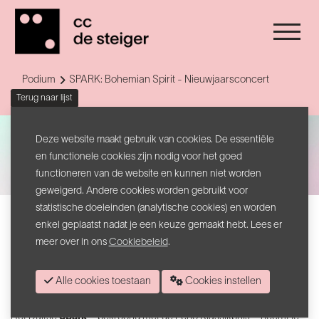
Podium
SPARK: Bohemian Spirit - Nieuwjaarsconcert
Terug naar lijst
Deze website maakt gebruik van cookies. De essentiële
en functionele cookies zijn nodig voor het goed
functioneren van de website en kunnen niet worden
geweigerd. Andere cookies worden gebruikt voor
statistische doeleinden (analytische cookies) en worden
Nieuwjaarsconcert
enkel geplaatst nadat je een keuze gemaakt hebt. Lees er
SPARK: Bohemian Spirit
meer over in ons
Cookiebeleid
.
Klaar voor een muzikale roadtrip door de vurige ziel van de
Alle cookies toestaan
Cookies instellen
Bohème?
Het Duitse
Spark
– bekroond met de Echo Klassikprijs – neemt je