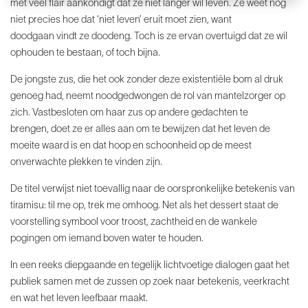
met veel flair
aankondigt dat ze niet langer wil leven.
Ze weet nog
niet precies hoe dat ‘niet
leven’ eruit moet zien, want
doodgaan
vindt ze doodeng. Toch is ze ervan overtuigd
dat ze wil
ophouden te bestaan, of
toch bijna.
De jongste zus, die het ook zonder deze
existentiële bom al druk
genoeg had,
neemt noodgedwongen de rol van mantelzorger
op
zich. Vastbesloten om haar
zus op andere gedachten te
brengen,
doet ze er alles aan om te bewijzen dat
het leven de
moeite waard is en dat hoop
en schoonheid op de meest
onverwachte
plekken te vinden zijn.
De titel verwijst niet toevallig naar de oorspronkelijke
betekenis van
tiramisu: til me
op, trek me omhoog. Net als het dessert
staat de
voorstelling symbool voor troost,
zachtheid en de wankele
pogingen om
iemand boven water te houden.
In een reeks diepgaande en tegelijk
lichtvoetige dialogen gaat het
publiek
samen met de zussen op zoek naar
betekenis, veerkracht
en wat het leven
leefbaar maakt.