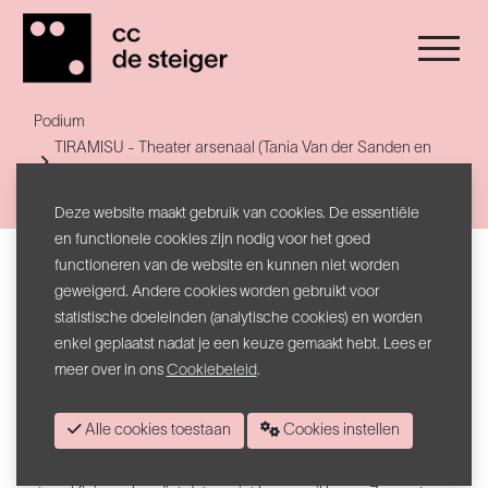
Podium
TIRAMISU - Theater arsenaal (Tania Van der Sanden en
Janne Desmet)
Terug naar lijst
Deze website maakt gebruik van cookies. De essentiële
en functionele cookies zijn nodig voor het goed
Theater arsenaal (Tania Van der Sanden en Janne
functioneren van de website en kunnen niet worden
Desmet)
geweigerd. Andere cookies worden gebruikt voor
TIRAMISU
statistische doeleinden (analytische cookies) en worden
enkel geplaatst nadat je een keuze gemaakt hebt. Lees er
meer over in ons
Cookiebeleid
.
Janne Desmet & Tania Van der Sanden
spelen een
tragikomedie over troost,
zachtheid en de wankele
pogingen om
iemand boven water te houden.
Alle cookies toestaan
Cookies instellen
De relatie tussen twee zussen verandert
abrupt wanneer de oudste