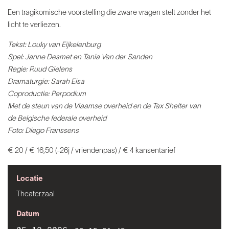
Een tragikomische voorstelling die zware
vragen stelt zonder het
licht te verliezen.
Tekst: Louky van Eijkelenburg
Spel: Janne
Desmet en Tania Van der Sanden
Regie: Ruud
Gielens
Dramaturgie: Sarah Eisa
Coproductie: Perpodium
Met de steun van
de Vlaamse overheid en de Tax Shelter van
de
Belgische federale overheid
Foto: Diego Franssens
€ 20 / € 16,50 (-26j / vriendenpas)
/ € 4 kansentarief
Locatie
Theaterzaal
Datum