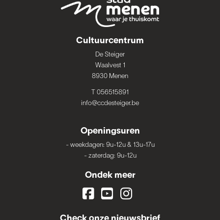
Cultuurcentrum
De Steiger
Waalvest 1
8930 Menen
T 056515891
info@ccdesteiger.be
Openingsuren
-
weekdagen: 9u-12u & 13u-17u
-
zaterdag: 9u-12u
Ondek meer
Check onze nieuwsbrief