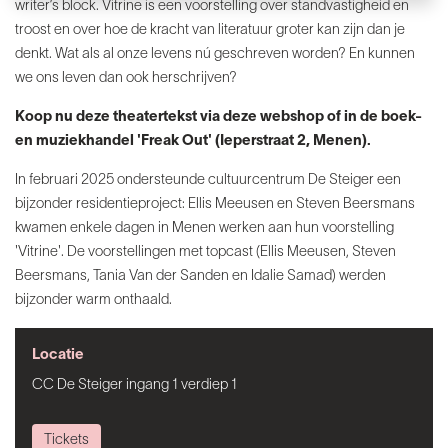
writer’s block. Vitrine is een voorstelling over standvastigheid en
troost en over hoe de kracht van literatuur groter kan zijn dan je
denkt. Wat als al onze levens nú geschreven worden? En kunnen
we ons leven dan ook herschrijven?
Koop nu deze theatertekst via deze webshop of in de boek-
en muziekhandel 'Freak Out' (Ieperstraat 2, Menen).
In februari 2025 ondersteunde cultuurcentrum De Steiger een
bijzonder residentieproject: Ellis Meeusen en Steven Beersmans
kwamen enkele dagen in Menen werken aan hun voorstelling
'Vitrine'. De voorstellingen met topcast (Ellis Meeusen, Steven
Beersmans, Tania Van der Sanden en Idalie Samad) werden
bijzonder warm onthaald.
Locatie
CC De Steiger ingang 1 verdiep 1
Tickets