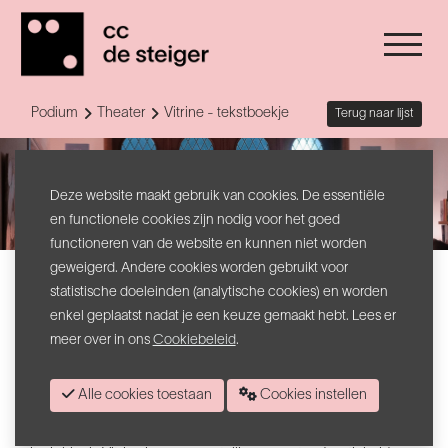
Podium
Theater
Vitrine - tekstboekje
Terug naar lijst
Deze website maakt gebruik van cookies. De essentiële
en functionele cookies zijn nodig voor het goed
functioneren van de website en kunnen niet worden
geweigerd. Andere cookies worden gebruikt voor
tekstboekje
statistische doeleinden (analytische cookies) en worden
Vitrine
enkel geplaatst nadat je een keuze gemaakt hebt. Lees er
meer over in ons
Cookiebeleid
.
Tegen de achtergrond van een dreigend faillissement door de
komst van een grote boekenketen, biedt een kleine onafhankelijke
Alle cookies toestaan
Cookies instellen
boekhandel een toevluchtsoord aan jongeren met een leeslijst,
verdwaalden in het leven en de liefde, en een schrijver met een