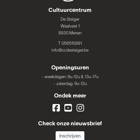
Cultuurcentrum
De Steiger
Waalvest 1
8930 Menen
T 056515891
info@ccdesteiger.be
Openingsuren
-
weekdagen: 9u-12u & 13u-17u
-
zaterdag: 9u-12u
Ondek meer
Check onze nieuwsbrief
Inschrijven