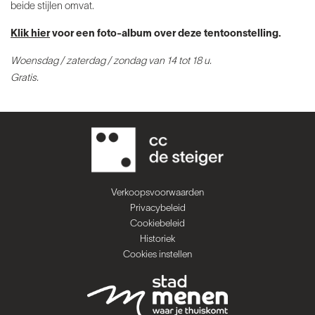
beide stijlen omvat.
Klik hier
voor een foto-album over deze tentoonstelling.
Woensdag / zaterdag / zondag van 14 tot 18 u.
Gratis.
Verkoopsvoorwaarden
Privacybeleid
Cookiebeleid
Historiek
Cookies instellen