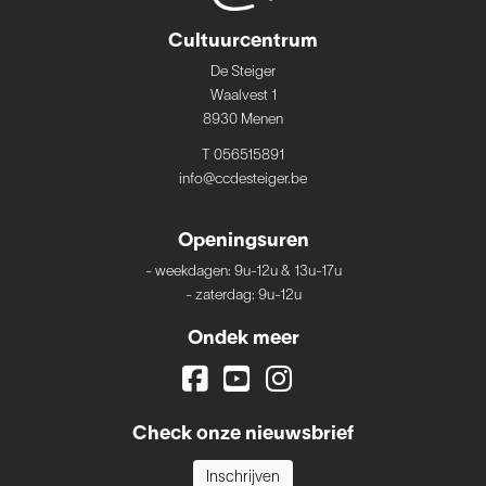
Cultuurcentrum
De Steiger
Waalvest 1
8930 Menen
T 056515891
info@ccdesteiger.be
Openingsuren
-
weekdagen: 9u-12u & 13u-17u
-
zaterdag: 9u-12u
Ondek meer
Check onze nieuwsbrief
Inschrijven