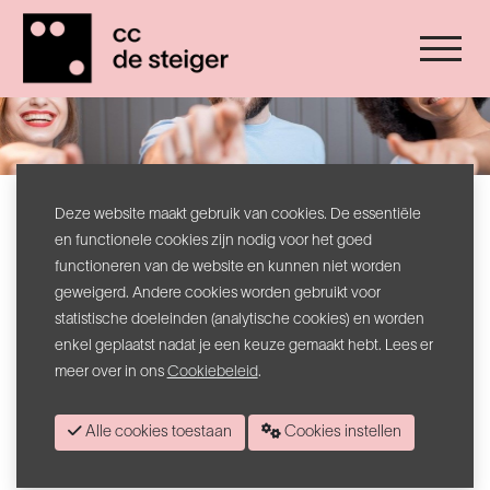
Wij zoeken jou!
Deze website maakt gebruik van cookies. De essentiële
en functionele cookies zijn nodig voor het goed
Heb jij een hart voor cultuur, ben je sociaal en ontvang je graag
functioneren van de website en kunnen niet worden
mensen? Dan ben je de geknipte persoon om vrijwilliger te worden
geweigerd. Andere cookies worden gebruikt voor
in CC De Steiger !
statistische doeleinden (analytische cookies) en worden
Er zijn tal van taken die we graag samen met vrijwilligers uitvoeren.
enkel geplaatst nadat je een keuze gemaakt hebt. Lees er
Die gaan van tickets scannen bij een voorstelling, het maken van
meer over in ons
Cookiebeleid
.
foto’s tijdens voorstellingen, het bemannen/vrouwen van de
vestiaire bij de theaterzaal, het begeleiden van fietstochten, het
Alle cookies toestaan
Cookies instellen
verspreiden van promotiemateriaal, tot het ontvangen van
bezoekers bij tentoonstellingen. Maar ook mensen met groene