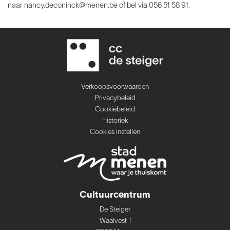
naar
nancy.deconinck@menen.be of bel via 056 51 58 91.
Verkoopsvoorwaarden
Privacybeleid
Cookiebeleid
Historiek
Cookies instellen
Cultuurcentrum
De Steiger
Waalvest 1