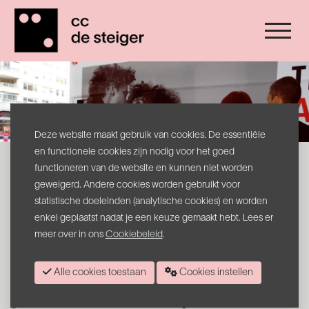
Deze website maakt gebruik van cookies. De essentiële
en functionele cookies zijn nodig voor het goed
What's Love Got to Do with It
functioneren van de website en kunnen niet worden
geweigerd. Andere cookies worden gebruikt voor
Van 4 april tot 14 juni loopt in Menen, Harelbeke en
Roeselare de tentoonstelling
What’s Love Got to Do
statistische doeleinden (analytische cookies) en worden
with It. Je ontdekt er kunst van 16
enkel geplaatst nadat je een keuze gemaakt hebt. Lees er
kunstenaarskoppels, aangevuld met topstukken uit
meer over in ons
Cookiebeleid
.
privé- en museale collecties. De tentoonstelling
onderzoekt wat de verhouding is tussen de liefde en
het creatieproces, en omgekeerd. Wat gebeurt er als
Alle cookies toestaan
Cookies instellen
twee creatieve geesten niet alleen het leven, maar ook
het atelier delen? Is de partner een muze,
een
genadeloze criticus of eerder diegene die de vuile