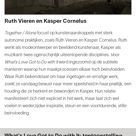
Ruth Vieren en Kasper Cornelus
Together / Alone
focust op kunstenaarskoppels met
sterk
autonome praktijken, zoals Ruth Vieren en Kasper
Cornelus. Ruth
werkt als modeontwerper en beeldend
kunstenaar, Kasper als
muzikant: twee ogenschijnlijk
uiteenlopende disciplines.
Voor
What’s Love Got to Do
with It
werd ingezoomd op de subtiele
manieren waarop
hun maakprocessen elkaar toch beïnvloeden.
Waar Ruth
bekendstaat om haar ingetogen en ernstige werk,
zoekt
ze vandaag bewust naar meer speelsheid in haar praktijk,
een
houding die ze herkent en bewondert in Kasper. Hun
relatie
manifesteert zich niet expliciet in het werk, maar
laat zich wel
voelen in wederzijdse inspiratie, steun en een
voortdurende, stille
beïnvloeding.