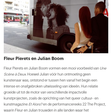
Fleur Pierets en Julian Boom
Fleur Pierets en Julian Boom vormen een mooi voorbeeld
van
Une
Scène à Deux
. Hoewel Julian vóór hun ontmoeting
geen
kunstenaar was, ontstond er tussen hen vanaf
het begin een
intense en onafgebroken uitwisseling van
ideeën. Hun relatie
groeide uit tot de motor van verschillende
impactvolle
kunstprojecten, zoals de oprichting
van het queer cultuur- en
kunstmagazine
Et Alors?
en de
performancereeks 22 The Project,
waarin Fleur en Julian
trouwden in alle landen waar het