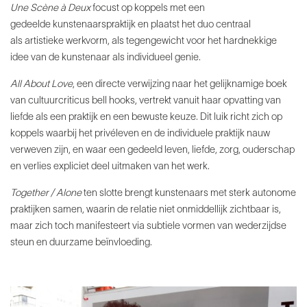
Une Scène à Deux
focust op koppels met een
gedeelde
kunstenaarspraktijk en plaatst het duo centraal
als
artistieke werkvorm, als tegengewicht voor het
hardnekkige
idee van de kunstenaar als individueel genie.
All About Love
, een directe verwijzing naar het
gelijknamige boek
van cultuurcriticus bell hooks, vertrekt
vanuit haar opvatting van
liefde als een praktijk en een
bewuste keuze. Dit luik richt zich op
koppels waarbij het
privéleven en de individuele praktijk nauw
verweven zijn,
en waar een gedeeld leven, liefde, zorg, ouderschap
en
verlies expliciet deel uitmaken van het werk.
Together / Alone
ten slotte brengt kunstenaars met sterk
autonome
praktijken samen, waarin de relatie niet
onmiddellijk zichtbaar is,
maar zich toch manifesteert
via subtiele vormen van wederzijdse
steun en duurzame
beïnvloeding.