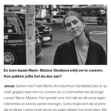
En toen kwam Marie-Maxine Gieskens erbij om te
cureren.
Hoe pakken jullie het als duo aan?
Jonas
:
Samen met Frank Merkx (Kunstenhuis Harelbeke) ben ik
op
zoek gegaan naar een co-curator, en zo ontmoetten
we de jonge
curator Marie-Maxine. Het spreekt voor zich
dat we elk onze eigen
referenties en kennis samen brengen.
Soms impliceert dat al eens
dat je elkaar ruimte moet
geven en eigen ideeën los moet laten. We