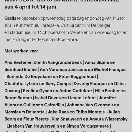
What's Love Got to Do with It: tentoonstelling
van 4 april tot 14 juni.
Gratis
te bezoeken op woensdag, zaterdag
en zondag van 14u tot
18u in Kunstenhuis
Harelbeke, Cultuurcentrum De Steiger
en
stadsmuseum ’t Schippershof in Menen en van woensdag tot en
met zondag in
Ter Posterie in Roeselare.
Met werken van:
Ane Vester en Dimitri Vangrunderbeek | Anna
Blume en
Bernhard Blume | Ann Veronica
Janssens en Michel François
| Berlinde De
Bruyckere en Peter Buggenhout |
Charlotte
Lybeer en Barry Camps | Deveny Faruque
en Gilles
Dusong | Evelien Gysen en Anton
Cotteleer | Hilla Becher en
Bernd Becher |
Isabel Devos en Lieven Lefere | Jennifer
Allora
en Guillermo Calzadilla | Johanna Van Overmeir
en
Messieurs Delmotte | Joke Raes en Thibo
Moreels | Julian
Boom en Fleur Pierets | Kim
Snauwaert en Anyuta Wiazemsky
| Liesbeth Van
Heuverswijn en Simon Verougstraete |