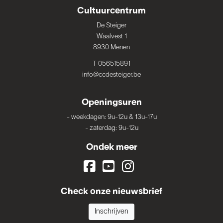
Cultuurcentrum
De Steiger
Waalvest 1
8930 Menen
T 056515891
info@ccdesteiger.be
Openingsuren
-
weekdagen: 9u-12u & 13u-17u
-
zaterdag: 9u-12u
Ondek meer
Check onze nieuwsbrief
Inschrijven