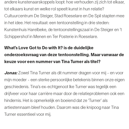
andere kunstenaarskoppels loopt: hoe verhouden zij
zich tot elkaar,
tot elkaars kunst en welke rol speelt kunst
in hun relatie?
Cultuurcentrum De Steiger, Stad Roeselare
en De Spil stapten mee
in het idee. Het resultaat: een
tentoonstelling in drie steden:
Kunstenhuis Harelbeke, de tentoonstellingszaal in De Steiger en 't
Schippershof in Menen en Ter Posterie in Roeselare.
What’s Love Got to Do with It? is de duidelijke
onderzoeksvraag
van deze tentoonstelling. Maar vanwaar
de
keuze voor een nummer van Tina Turner als titel?
Jonas:
Zowel Tina Turner als dit nummer dragen voor mij
- en voor
mijn moeder - een sterke persoonlijke betekenis
binnen onze eigen
geschiedenis. Tina’s ex-echtgenoot
Ike Turner was tegelijk een
drijfveer voor haar carrière
maar door de relatieproblemen ook een
hindernis. Het is
opmerkelijk en boeiend dat ze ‘Turner’ als
artiestennaam
bleef houden. Daarom was die knipoog naar Tina
Turner
essentieel voor mij.