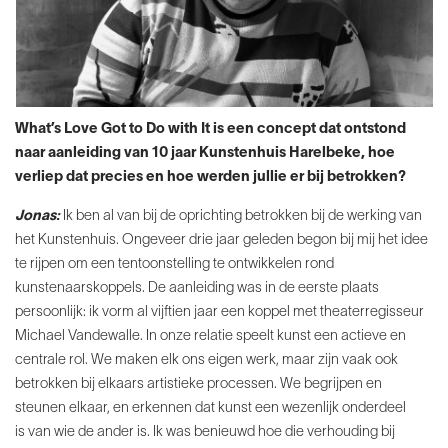
What’s Love Got to Do with It is een concept dat
ontstond
naar aanleiding van 10 jaar Kunstenhuis
Harelbeke, hoe
verliep dat precies en hoe werden
jullie er bij betrokken?
Jonas:
Ik ben al van bij de oprichting betrokken bij de
werking van
het Kunstenhuis. Ongeveer drie jaar geleden
begon bij mij het idee
te rijpen om een tentoonstelling
te ontwikkelen rond
kunstenaarskoppels. De aanleiding
was in de eerste plaats
persoonlijk: ik vorm al vijftien jaar
een koppel met theaterregisseur
Michael Vandewalle. In
onze relatie speelt kunst een actieve en
centrale rol. We
maken elk ons eigen werk, maar zijn vaak ook
betrokken
bij elkaars artistieke processen. We begrijpen en
steunen
elkaar, en erkennen dat kunst een wezenlijk onderdeel
is
van wie de ander is. Ik was benieuwd hoe die verhouding
bij