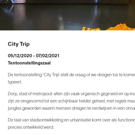
City Trip
05/12/2020 - 07/02/2021
Tentoonstellingszaal
De tentoonstelling ‘City Trip’ stelt de vraag of we dreigen los te k
typeert.
Dorp, stad of metropool: allen zijn vaak organisch gegroeid en op
zijn ze omgevormd tot een schijnbaar helder geheel, met regels maar 
jungles geworden waarin mensen dreigen te verdwijnen in een onnav
De taal van stadsontwikkeling en urbanisatie komt over als functioneel 
precies ontwikkeld werd.