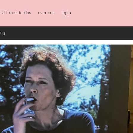
UiT met de klas
over ons
login
ing