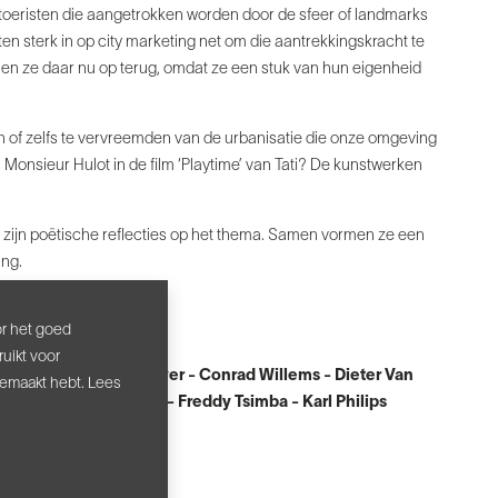
toeristen die aangetrokken worden door de sfeer of landmarks
n sterk in op city marketing net om die aantrekkingskracht te
omen ze daar nu op terug, omdat ze een stuk van hun eigenheid
omen of zelfs te vervreemden van de urbanisatie die onze omgeving
 Monsieur Hulot in de film ‘Playtime’ van Tati? De kunstwerken
n zijn poëtische reflecties op het thema. Samen vormen ze een
ing.
or het goed
uikt voor
 Daels - Elias Cafmeyer - Conrad Willems - Dieter Van
gemaakt hebt. Lees
els - Kasper De Vos - Freddy Tsimba - Karl Philips