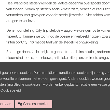
Heel wat grote steden worden de laatste decennia overspoeld door 
van steden. Sommige steden zoals Amsterdam, Venetië of Parijs zette
versterken, met gevolgen voor dat stedelijk weefsel. Niet zelden k
dreigen te verliezen.
De tentoonstelling ‘City Trip’ stelt de vraag of we dreigen los te k
typeert. Of kunnen we toch nog de poëzie en verbeelding zien, zoals
flirten op ‘City Trip’ met de taal van de stedelijke ontwikkeling.
Sommige doen dat letterlijk als geconstrueerde installaties, andere
nieuw stadsbeeld, een nieuwe, artistieke blik op onze directe omgev
Curator:
Jonas Vansteenkiste
 gebruik van cookies. De essentiële en functionele cookies zijn nodig vo
Kunstenaars:
e website en kunnen niet worden geweigerd. Andere cookies worden gebr
Manon de Boer - Anouk De Clercq - Jonas Vansteenkiste - Lola
inden (analytische cookies) en worden enkel geplaatst nadat je een keuze 
Caneghem - David Helbich - Koen van den Broek - Veerle Michi
s
Cookiebeleid
.
>>> Download
hier
de
bezoekersgids
.
 toestaan
Cookies instellen
Van woensdag tot en met zondag, van 14 tot 18 u.