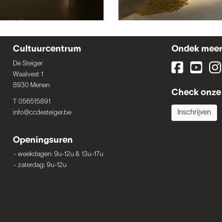
Cultuurcentrum
Ondek mee
De Steiger
Waalvest 1
8930 Menen
Check onze 
T 056515891
info@ccdesteiger.be
Inschrijven
Openingsuren
-
weekdagen: 9u-12u & 13u-17u
-
zaterdag: 9u-12u