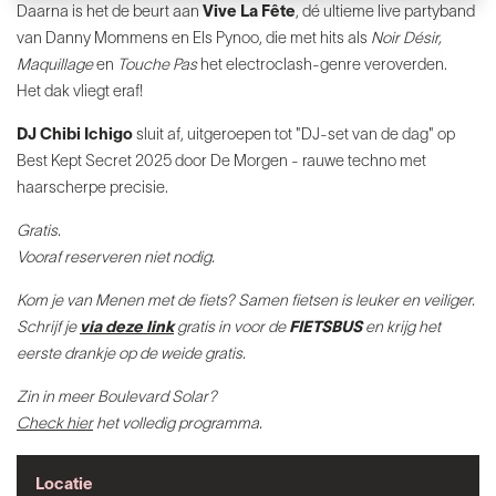
Daarna is het de
beurt aan
Vive La Fête
, dé ultieme
live partyband
van Danny Mommens
en Els Pynoo, die met hits als
Noir
Désir,
Maquillage
en
Touche Pas
het
electroclash-genre veroverden.
Het
dak vliegt eraf!
DJ Chibi Ichigo
sluit af, uitgeroepen
tot "DJ-set van de dag" op
Best Kept
Secret 2025 door De Morgen - rauwe
techno met
haarscherpe precisie.
Gratis.
Vooraf reserveren niet nodig.
Kom je van Menen met de fiets? Samen fietsen is leuker en veiliger.
Schrijf je
via deze link
gratis in voor de
FIETSBUS
en krijg het
eerste drankje op de weide gratis.
Zin in meer Boulevard Solar?
Check hier
het volledig programma.
Locatie