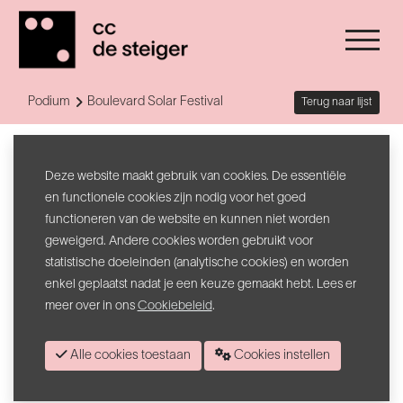
Podium
Boulevard Solar Festival
Terug naar lijst
Affaire - Vive La Fête - DJ Chibi Ichigo
Boulevard Solar Festival
Deze website maakt gebruik van cookies. De essentiële
en functionele cookies zijn nodig voor het goed
functioneren van de website en kunnen niet worden
Ook dit jaar kan je weer genieten van
een gratis festival in Lauwe,
geweigerd. Andere cookies worden gebruikt voor
nog vóór
de grote zomerfestivals.
statistische doeleinden (analytische cookies) en worden
Tijdens wereldkeukenfestival
Couleur Bazaar
(vanaf 18u) geniet je
enkel geplaatst nadat je een keuze gemaakt hebt. Lees er
van
de wereldse grooves en beats van
DJ
Haren in de Wind
.
meer over in ons
Cookiebeleid
.
Vanaf 20u opent
Affaire
de muzikale
debatten: een electroduo
Alle cookies toestaan
Cookies instellen
dat
dravende drumcomputers, synths,
stuwende gitaarlijnen en
stuipende
vocalen versmelt tot een dansbare
off-beat groove.