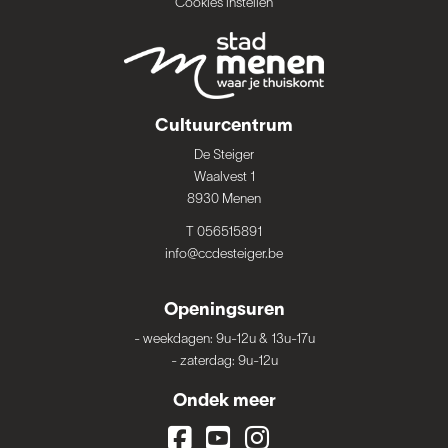
Cookies instellen
Cultuurcentrum
De Steiger
Waalvest 1
8930 Menen
T 056515891
info@ccdesteiger.be
Openingsuren
-
weekdagen: 9u-12u & 13u-17u
-
zaterdag: 9u-12u
Ondek meer