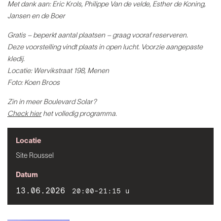
Met dank aan: Eric Krols, Philippe Van de velde, Esther de Koning,
Jansen en de Boer
Gratis – beperkt aantal plaatsen – graag vooraf reserveren.
Deze voorstelling vindt plaats in open lucht. Voorzie aangepaste
kledij.
Locatie: Wervikstraat 198, Menen
Foto: Koen Broos
Zin in meer Boulevard Solar?
Check hier
het volledig programma.
Locatie
Site Roussel
Datum
13.06.2026
20:00-21:15 u