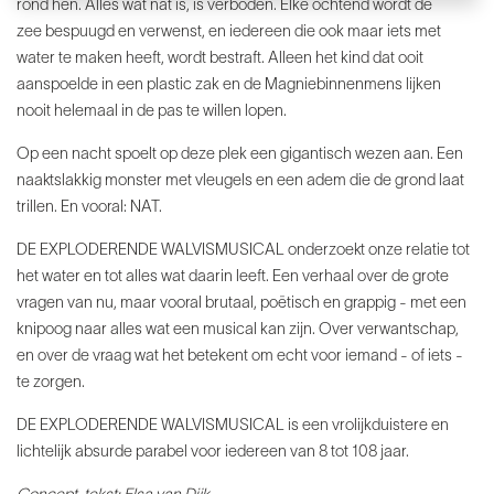
rond hen. Alles wat nat is, is verboden. Elke ochtend wordt de
zee
bespuugd en verwenst, en iedereen die ook maar iets met
water te maken heeft,
wordt bestraft. Alleen het kind dat ooit
aanspoelde in een plastic zak en de
Magniebinnenmens lijken
nooit helemaal in de pas te willen lopen.
Op een
nacht spoelt op deze plek een gigantisch wezen aan. Een
naaktslakkig monster
met vleugels en een adem die de grond laat
trillen. En vooral: NAT.
DE
EXPLODERENDE WALVISMUSICAL
onderzoekt onze relatie tot
het water en tot alles wat daarin leeft. Een
verhaal over de grote
vragen van nu, maar vooral brutaal, poëtisch en grappig -
met een
knipoog naar alles wat een musical kan zijn. Over verwantschap,
en over
de vraag wat het betekent om echt voor iemand - of iets -
te
zorgen.
DE
EXPLODERENDE WALVISMUSICAL
is een vrolijkduistere en
lichtelijk absurde parabel voor iedereen van 8 tot
108 jaar.