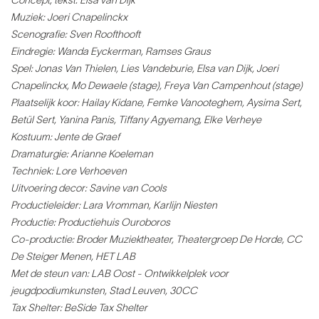
Concept, tekst: Elsa van Dijk
Muziek: Joeri Cnapelinckx
Scenografie: Sven Roofthooft
Eindregie: Wanda Eyckerman, Ramses Graus
Spel: Jonas Van Thielen, Lies Vandeburie, Elsa van Dijk, Joeri
Cnapelinckx, Mo Dewaele (stage), Freya Van Campenhout (stage)
Plaatselijk koor: Hailay Kidane, Femke Vanooteghem, Aysima Sert,
Betül Sert, Yanina Panis, Tiffany Agyemang, Elke Verheye
Kostuum: Jente de Graef
Dramaturgie: Arianne Koeleman
Techniek: Lore Verhoeven
Uitvoering decor: Savine van Cools
Productieleider: Lara Vromman, Karlijn Niesten
Productie: Productiehuis Ouroboros
Co-productie: Broder Muziektheater, Theatergroep De Horde, CC
De Steiger Menen, HET LAB
Met de steun van: LAB Oost - Ontwikkelplek voor
jeugdpodiumkunsten, Stad Leuven, 30CC
Tax Shelter: BeSide Tax Shelter