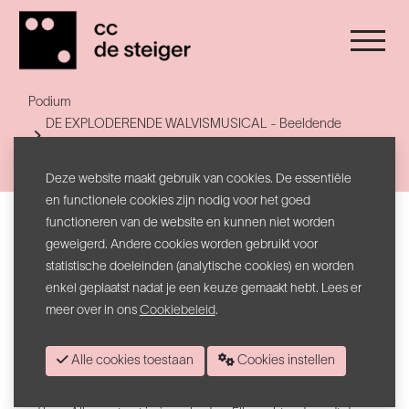
Podium
DE EXPLODERENDE WALVISMUSICAL - Beeldende
muziektheatervoorstelling op locatie
Terug naar lijst
Deze website maakt gebruik van cookies. De essentiële
en functionele cookies zijn nodig voor het goed
Beeldende muziektheatervoorstelling op locatie
functioneren van de website en kunnen niet worden
DE EXPLODERENDE WALVISMUSICAL
geweigerd. Andere cookies worden gebruikt voor
statistische doeleinden (analytische cookies) en worden
enkel geplaatst nadat je een keuze gemaakt hebt. Lees er
Een
beeldende muziektheatervoorstelling op locatie rond een
meer over in ons
Cookiebeleid
.
levensgrote walvis met een
lokaal gelegenheidskoor!
Een dorp
in de toekomst. Op een
brok land omringd door zee, waar
Alle cookies toestaan
Cookies instellen
de mensen al generaties lang vechten tegen het
water, scheiden
de stadsmuren en kijktorens de inwoners volledig af van het
water