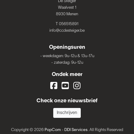
De Steiger
Waalvest 1
8930 Menen
T 056515891
info@ccdesteiger.be
Openingsuren
-
weekdagen: 9u-12u & 13u-17u
-
zaterdag: 9u-12u
Ondek meer
Check onze nieuwsbrief
Inschrijven
Copyright © 2026
PopCom
-
DDI Services
. All Rights Reserved