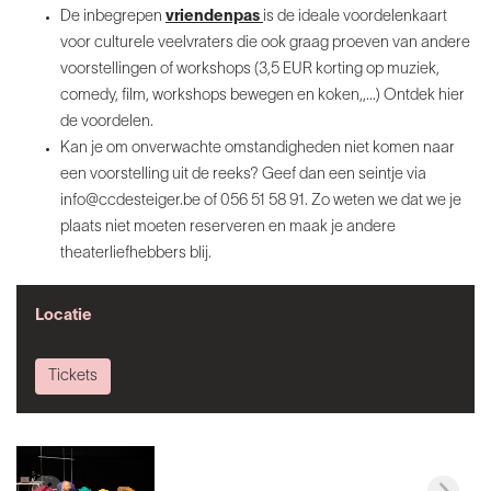
De inbegrepen
vriendenpas
is de ideale voordelenkaart
voor culturele veelvraters die ook graag proeven van andere
voorstellingen of workshops (3,5 EUR korting op muziek,
comedy, film, workshops bewegen en koken,,...) Ontdek hier
de voordelen.
Kan je om onverwachte omstandigheden niet komen naar
een voorstelling uit de reeks? Geef dan een seintje via
info@ccdesteiger.be of 056 51 58 91. Zo weten we dat we je
plaats niet moeten reserveren en maak je andere
theaterliefhebbers blij.
Locatie
Tickets