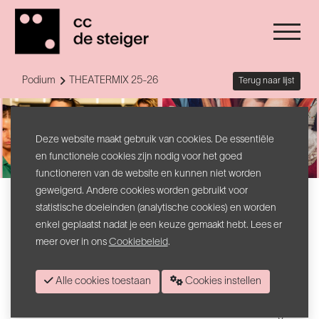
Podium
THEATERMIX 25-26
Terug naar lijst
Deze website maakt gebruik van cookies. De essentiële
en functionele cookies zijn nodig voor het goed
functioneren van de website en kunnen niet worden
geweigerd. Andere cookies worden gebruikt voor
THEATERMIX
statistische doeleinden (analytische cookies) en worden
enkel geplaatst nadat je een keuze gemaakt hebt. Lees er
THEATERMIX: 4 voorstellingen en een
meer over in ons
Cookiebeleid
.
vriendenpas
Hou je van theater maar kan je niet kiezen uit het aanbod? Wij
Alle cookies toestaan
Cookies instellen
hebben een kant-en-klare én goedkope oplossing tegen
keuzestress! We stelden 2 mixen samen van elk 4 voorstellingen. In