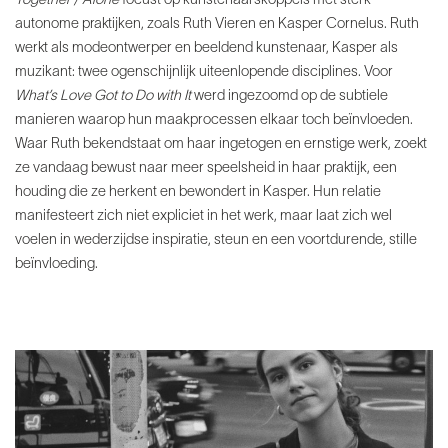
Together / Alone
focust op kunstenaarskoppels met sterk
autonome praktijken, zoals Ruth Vieren en Kasper Cornelus. Ruth
werkt als modeontwerper en beeldend kunstenaar, Kasper als
muzikant: twee ogenschijnlijk uiteenlopende disciplines. Voor
What’s Love Got to Do with It
werd ingezoomd op de subtiele
manieren waarop hun maakprocessen elkaar toch beïnvloeden.
Waar Ruth bekendstaat om haar ingetogen en ernstige werk, zoekt
ze vandaag bewust naar meer speelsheid in haar praktijk, een
houding die ze herkent en bewondert in Kasper. Hun relatie
manifesteert zich niet expliciet in het werk, maar laat zich wel
voelen in wederzijdse inspiratie, steun en een voortdurende, stille
beïnvloeding.