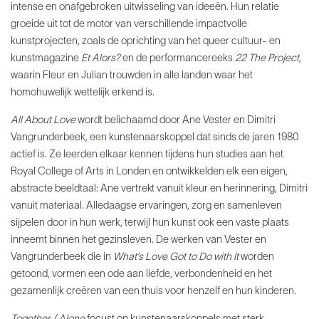
intense en onafgebroken uitwisseling van ideeën. Hun relatie
groeide uit tot de motor van verschillende impactvolle
kunstprojecten, zoals de oprichting van het queer cultuur- en
kunstmagazine
Et Alors?
en de performancereeks
22 The Project
,
waarin Fleur en Julian trouwden in alle landen waar het
homohuwelijk wettelijk erkend is.
All About Love
wordt belichaamd door Ane Vester en Dimitri
Vangrunderbeek, een kunstenaarskoppel dat sinds de jaren 1980
actief is. Ze leerden elkaar kennen tijdens hun studies aan het
Royal College of Arts in Londen en ontwikkelden elk een eigen,
abstracte beeldtaal: Ane
vertrekt vanuit kleur en herinnering, Dimitri
vanuit
materiaal. Alledaagse ervaringen, zorg en samenleven
sijpelen door in hun werk, terwijl hun kunst ook een vaste plaats
inneemt binnen het gezinsleven. De werken van Vester en
Vangrunderbeek die in
What’s Love Got to Do with It
worden
getoond, vormen een ode aan liefde,
verbondenheid en het
gezamenlijk creëren van een thuis voor henzelf en hun kinderen.