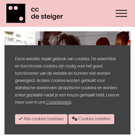
Deze website maakt gebruik van cookies. De essentiële
en functionele cookies zijn nodig voor het goed
functioneren van de website en kunnen niet worden
What's Love Got to Do with It
geweigerd. Andere cookies worden gebruikt voor
statistische doeleinden (analytische cookies) en worden
Vanaf 4 april loopt in Menen, Harelbeke en Roeselare de
enkel geplaatst nadat je een keuze gemaakt hebt. Lees er
tentoonstelling
What’s Love Got to Do with It
. Wij spraken
meer over in ons
Cookiebeleid
.
met Jonas Vansteenkiste en Marie-Maxine Gieskens die
samen de tentoonstelling cureren. Zij vormen geen koppel
Alle cookies toestaan
Cookies instellen
in het dagelijkse leven, maar zijn wel de tandem achter deze
tentoonstelling.