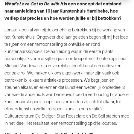
What’s Love Got to Do with It
is een concept dat ontstond
naar aanleiding van 10 jaar Kunstenhuis Harelbeke, hoe
verliep dat precies en hoe werden
jullie er bij betrokken?
Jonas: Ik ben al van bij de oprichting betrokken bij de werking van
het Kunstenhuis. Ongeveer drie jaar geleden begon bij mij het idee
te rijpen om een tentoonstelling te ontwikkelen rond
kunstenaarskoppels. De aanleiding was in de eerste plaats
persoonlijk: ik vorm al vijftien jaar een koppel met theaterregisseur
Michael Vandewalle. In onze relatie speelt kunst een actieve en
centrale rol. We maken elk ons eigen werk, maar zijn vaak ook
betrokken bij elkaars artistieke processen. We begrijpen en
steunen elkaar, en erkennen dat kunst een wezenlijk onderdeel is
van wie de ander is. Ik was benieuwd hoe die verhouding bij andere
kunstenaarskoppels loopt: hoe verhouden zij zich tot elkaar, tot
elkaars kunst en welke rol speelt kunst in hun relatie?
Cultuurcentrum De Steiger, Stad Roeselare en De Spil stapten mee
in het idee. Het resultaat: een
tentoonstelling op drie locaties.