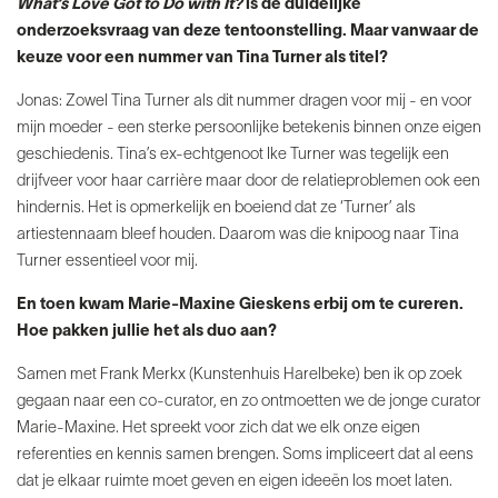
What’s Love Got to Do with It?
is de duidelijke
onderzoeksvraag van deze tentoonstelling. Maar vanwaar de
keuze voor een nummer van Tina Turner als titel?
Jonas: Zowel Tina Turner als dit nummer dragen voor mij - en voor
mijn moeder - een sterke persoonlijke betekenis binnen onze eigen
geschiedenis. Tina’s ex-echtgenoot Ike Turner was tegelijk een
drijfveer voor haar carrière maar door de relatieproblemen ook een
hindernis. Het is opmerkelijk en boeiend dat ze ‘Turner’ als
artiestennaam bleef houden. Daarom was die knipoog naar Tina
Turner essentieel voor mij.
En toen kwam Marie-Maxine Gieskens erbij om te
cureren.
Hoe pakken jullie het als duo aan?
Samen met Frank Merkx (Kunstenhuis Harelbeke) ben ik op zoek
gegaan naar een co-curator, en zo ontmoetten we de jonge curator
Marie-Maxine. Het spreekt voor zich dat we elk onze eigen
referenties en kennis samen brengen. Soms impliceert dat al eens
dat je elkaar ruimte moet geven en eigen ideeën los moet laten.