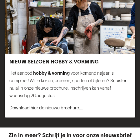
NIEUW SEIZOEN HOBBY & VORMING
Het aanbod
hobby & vorming
voor komend najaar is
compleet! Wil je koken, creëren, sporten of bijleren? Snuister
nu al in onze nieuwe brochure. Inschrijven kan vanaf
woensdag 26 augustus.
Download hier de nieuwe brochure....
Zin in meer? Schrijf je in voor onze nieuwsbrief